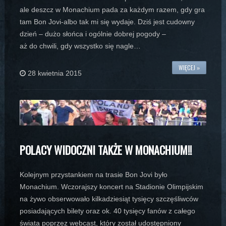
ale deszcz w Monachium pada za każdym razem, gdy gra
tam Bon Jovi-albo tak mi się wydaje. Dziś jest cudowny
dzień – dużo słońca i ogólnie dobrej pogody –
aż do chwili, gdy wszystko się nagle…
WIĘCEJ »
28 kwietnia 2015
POLACY WIDOCZNI TAKŻE W MONACHIUM!!
Kolejnym przystankiem na trasie Bon Jovi było
Monachium. Wczorajszy koncert na Stadionie Olimpijskim
na żywo obserwowało kilkadziesiąt tysięcy szczęśliwców
posiadających bilety oraz ok. 40 tysięcy fanów z całego
świata poprzez webcast, który został udostępniony