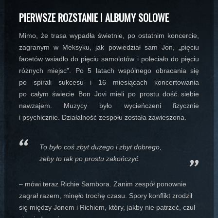
PIERWSZE ROZSTANIE I ALBUMY SOLOWE
Mimo, że trasa wypadła świetnie, po ostatnim koncercie,
zagranym w Meksyku, jak powiedział sam Jon, „pięciu
facetów wsiadło do pięciu samolotów i poleciało do pięciu
różnych miejsc”. Po 5 latach wspólnego obracania się
po spirali sukcesu i 16 miesiącach koncertowania
po całym świecie Bon Jovi mieli po prostu dość siebie
nawzajem. Muzycy było wycieńczeni fizycznie
i psychicznie. Działalność zespołu została zawieszona.
To było coś zbyt dużego i zbyt dobrego,
żeby to tak po prostu zakończyć.
– mówi teraz Richie Sambora. Zanim zespół ponownie
zagrał razem, minęło trochę czasu. Spory konflikt zrodził
się między Jonem i Richiem, który, jakby nie patrzeć, czuł