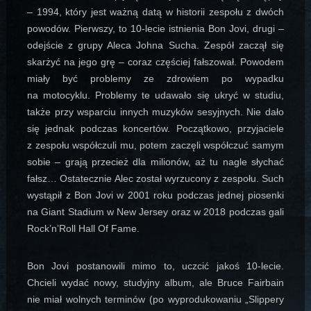
– 1994, który jest ważną datą w historii zespołu z dwóch
powodów. Pierwszy, to 10-lecie istnienia Bon Jovi, drugi –
odejście z grupy Aleca Johna Sucha. Zespół zaczął się
skarżyć na jego grę – coraz częściej fałszował. Powodem
miały być problemy ze zdrowiem po wypadku
na motocyklu. Problemy te udawało się ukryć w studiu,
także przy wsparciu innych muzyków sesyjnych. Nie dało
się jednak podczas koncertów. Początkowo, przyjaciele
z zespołu współczuli mu, potem zaczęli współczuć samym
sobie – grają przecież dla milionów, aż tu nagle słychać
fałsz… Ostatecznie Alec został wyrzucony z zespołu. Such
wystąpił z Bon Jovi w 2001 roku podczas jednej piosenki
na Giant Stadium w New Jersey oraz w 2018 podczas gali
Rock’n’Roll Hall Of Fame.
Bon Jovi postanowili mimo to, uczcić jakoś 10-lecie.
Chcieli wydać nowy, studyjny album, ale Bruce Fairbain
nie miał wolnych terminów (po wyprodukowaniu „Slippery