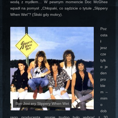
wodą z mydłem… W pewnym momencie Doc McGhee
wpadł na pomysł: „Chłopaki, co sądzicie o tytule „Slippery
When Wet”? (Śliski gdy mokry).
Poz
osta
ł
jesz
cze
tylk
o je
den
pro
ble
m –
mim
Bon Jovi ery Slippery When Wet
o
dob
rego producenta, grupie trudno było wybrać z 30