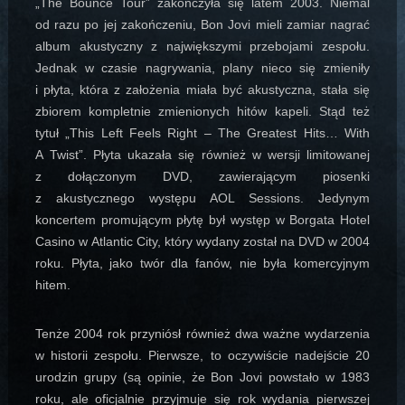
„The Bounce Tour” zakończyła się latem 2003. Niemal
od razu po jej zakończeniu, Bon Jovi mieli zamiar nagrać
album akustyczny z największymi przebojami zespołu.
Jednak w czasie nagrywania, plany nieco się zmieniły
i płyta, która z założenia miała być akustyczna, stała się
zbiorem kompletnie zmienionych hitów kapeli. Stąd też
tytuł „This Left Feels Right – The Greatest Hits… With
A Twist”. Płyta ukazała się również w wersji limitowanej
z dołączonym DVD, zawierającym piosenki
z akustycznego występu AOL Sessions. Jedynym
koncertem promującym płytę był występ w Borgata Hotel
Casino w Atlantic City, który wydany został na DVD w 2004
roku. Płyta, jako twór dla fanów, nie była komercyjnym
hitem.
Tenże 2004 rok przyniósł również dwa ważne wydarzenia
w historii zespołu. Pierwsze, to oczywiście nadejście 20
urodzin grupy (są opinie, że Bon Jovi powstało w 1983
roku, ale oficjalnie przyjmuje się rok wydania pierwszej