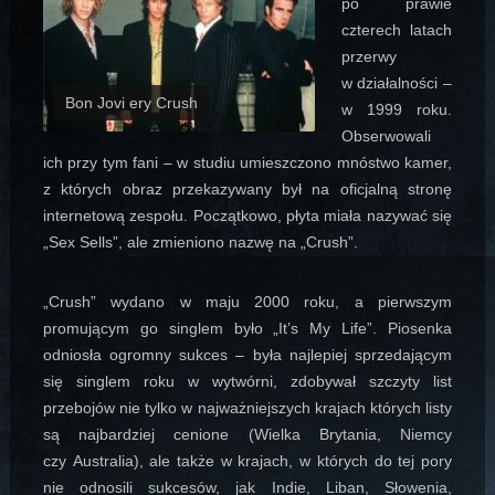
po prawie
czterech latach
przerwy
w działalności –
Bon Jovi ery Crush
w 1999 roku.
Obserwowali
ich przy tym fani – w studiu umieszczono mnóstwo kamer,
z których obraz przekazywany był na oficjalną stronę
internetową zespołu. Początkowo, płyta miała nazywać się
„Sex Sells”, ale zmieniono nazwę na „Crush”.
„Crush” wydano w maju 2000 roku, a pierwszym
promującym go singlem było „It’s My Life”. Piosenka
odniosła ogromny sukces – była najlepiej sprzedającym
się singlem roku w wytwórni, zdobywał szczyty list
przebojów nie tylko w najważniejszych krajach których listy
są najbardziej cenione (Wielka Brytania, Niemcy
czy Australia), ale także w krajach, w których do tej pory
nie odnosili sukcesów, jak Indie, Liban, Słowenia,