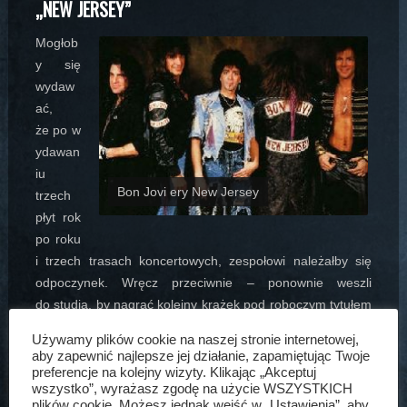
„NEW JERSEY”
Mogłob
y się
wydaw
ać,
że po w
ydawan
iu
Bon Jovi ery New Jersey
trzech
płyt rok
po roku
i trzech trasach koncertowych, zespołowi należałby się
odpoczynek. Wręcz przeciwnie – ponownie weszli
do studia, by nagrać kolejny krążek pod roboczym tytułem
„Sons Of The Bitches” (pol.
Sukinsyny
;
tytuł później
Używamy plików cookie na naszej stronie internetowej,
wykorzystany w lekko zmienionej formie jako gra słów
aby zapewnić najlepsze jej działanie, zapamiętując Twoje
„Sons Of Beaches” w jubileuszowym wydaniu).
preferencje na kolejny wizyty. Klikając „Akceptuj
wszystko”, wyrażasz zgodę na użycie WSZYSTKICH
Po pewnym zastanowieniu, postanowili nadać mu jednak
plików cookie. Możesz jednak wejść w „Ustawienia”, aby