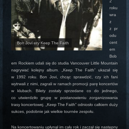
2
roku
wra
z
z pr
odu
cent
Bon Jovi ery Keep The Faith
em
Bob
em Rockiem udali się do studia Vancouver Little Mountain
nagrywać kolejny album. „Keep The Faith” ukazał się
w 1992 roku. Bon Jovi, chcąc sprawdzić, czy ich fani
wytrwali z nimi, zagrali w ramach promocji parę koncertów
w klubach. Bilety zostały sprzedane co do jednego,
co utwierdziło grupę w postanowieniu zorganizowania
trasy koncertowej. „Keep The Faith” odniosło całkiem duży
sukces, podobnie jak wielkie tournée zespołu.
Na koncertowaniu upłynął im cały rok i zaczął się następny