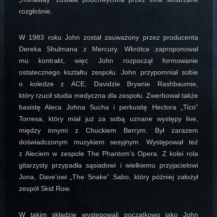
rozgłośnie.
W 1983 roku John został zauważony przez producenta
Dereka Shulmana z Mercury. Wkrótce zaproponował
mu kontrakt, więc John rozpoczął formowanie
ostatecznego kształtu zespołu. John przypomniał sobie
o koledze z ACE, Davidzie Bryanie Rashbaumie,
który rzucił studia medyczna dla zespołu. Zwerbował także
basistę Aleca Johna Sucha i perkusitę Hectora „Tico”
Torresa, który miał już za sobą uznane występy live,
między innymi z Chuckiem Berrym. Był zarazem
doświadczonym muzykiem sesyjnym. Występował też
z Aleciem w zespole The Phantom’s Opera. Z kolei rola
gitarzysty przypadła sąsiadowi i wielkiemu przyjacielowi
Jona, Dave’owi „The Snake” Sabo, który później założył
zespół Skid Row.
W takim składzie występowali początkowo jako John