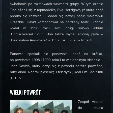
świadomie po rozmowach wewnątrz grupy. W tym czasie
Tico ożenił się z topmodelką Evą Herzigovą (z którą dość
prędko się rozwiódł) i oddał się nowej pasji: malarstwu
i rzeźbie. David komponował na potrzeby teatru. Richie
wydał w 1998 roku swój drugi solowy album
„Undiscovered Soul”. Jon także wydał solową płytę –
„Destination Anywhere” w 1997 roku i grał w filmach.
Panowie spotkali się ponownie, choć na krótko,
na przełomie 1998 i 1999 roku i to w niepełnym składzie –
bez Davida, który leczył się z powodu bardzo poważnej
rany dłoni. Nagrali piosenkę i teledysk „Real Life” do filmu
„ED TV”.
WIELKI POWRÓT
Zespół wszedł
do studia