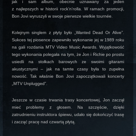
jak i sam album, obecnie uznawany za jeden
z najlepszych w historii rock’n’rolla. W ramach promocji,
Bon Jovi wyruszyli w swoje pierwsze wielkie tournée.
Kolejnym singlem z płyty było „Wanted Dead Or Alive”.
Sukces tej piosence zapewniło wykonanie jej w 1989 roku
na gali rozdania MTV Video Music Awards. Wyjątkowość
tego wykonania polegała na tym, że Jon i Richie po prostu
usiedli na stołkach barowych ze swoimi gitarami
akustycznymi – jak na tamte czasy była to zupełna
nowość. Tak właśnie Bon Jovi zapoczątkowali koncerty
„MTV Unplugged”.
Jeszcze w czasie trwania trasy koncertowej, Jon zaczął
mieć problemy z głosem. Na szczęście, dzięki
zatrudnieniu instruktora śpiewu, udało się dokończyć trasę
i zacząć pracę nad czwartą płytą.