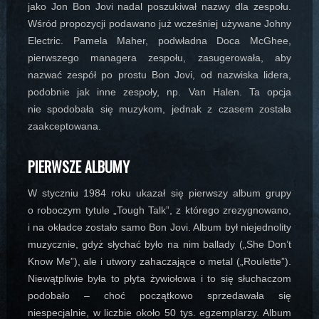
jako Jon Bon Jovi nadal poszukiwał nazwy dla zespołu.
Wśród propozycji podawano już wcześniej używane Johny
Electric. Pamela Maher, podwładna Doca McGhee,
pierwszego managera zespołu, zasugerowała, aby
nazwać zespół po prostu Bon Jovi, od nazwiska lidera,
podobnie jak inne zespoły, np. Van Halen. Ta opcja
nie spodobała się muzykom, jednak z czasem została
zaakceptowana.
PIERWSZE ALBUMY
W styczniu 1984 roku ukazał się pierwszy album grupy
o roboczym tytule „Tough Talk”, z którego zrezygnowano,
i na okładce zostało samo Bon Jovi. Album był niejednolity
muzycznie, gdyż słychać było na nim ballady („She Don’t
Know Me”), ale i utwory zahaczające o metal („Roulette”).
Niewątpliwie była to płyta żywiołowa i to się słuchaczom
podobało – choć początkowo sprzedawała się
niespecjalnie, w liczbie około 50 tys. egzemplarzy. Album