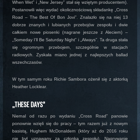
When Wet” i „New Jersey” stał się wziętym producentem).
Postanowili więc wydać okolicznościową składankę „Cross
Road – The Best Of Bon Jovi”. Znalazło się na niej 13
dobrze znanych i lubianych przebojów zespołu i dwie
całkiem nowe piosenki (nagrane jeszcze z Aleciem) –
„Someday I’ll Be Saturday Night” i „Always”. Ta druga stała
się ogromnym przebojem, szczególnie w stacjach
radiowych. Zyskała miano jednej z najlepszych ballad
wszechczasów.
W tym samym roku Richie Sambora ożenił się z aktorką
Heather Locklear.
„THESE DAYS”
Niemal od razu po wydaniu „Cross Road” panowie
ponownie wzięli się do pracy – tym razem już z nowym
basistą, Hughem McDonaldem (który aż do 2016 roku
nie był uznawany za członka zespołu). Nagrywanie