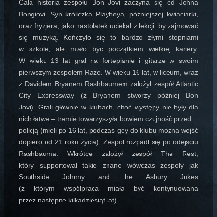
Cała historia zespołu Bon Jovi zaczyna się od Johna
Bongiovi. Syn króliczka Playboya, późniejszej kwiaciarki,
oraz fryzjera, jako nastolatek uciekał z lekcji, by zajmować
się muzyką. Kończyło się to bardzo złymi stopniami
w szkole, ale miało być początkiem wielkiej kariery.
W wieku 13 lat grał na fortepianie i gitarze w swoim
pierwszym zespołem Raze. W wieku 16 lat, w liceum, wraz
z Davidem Bryanem Rashbaumem założył zespół Atlantic
City Expressway (z Bryanem stworzy później Bon
Jovi). Grali głównie w klubach, choć występy nie były dla
nich łatwe – tremie towarzyszyła bowiem czujność przed…
policją (mieli po 16 lat, podczas gdy do klubu można wejść
dopiero od 21 roku życia). Zespół rozpadł się po odejściu
Rashbauma. Wkrótce założył zespół The Rest,
który supportował takie znane wówczas zespoły jak
Southside Johnny and the Asbury Jukes
(z którym współpraca miała być kontynuowana
przez następne kilkadziesiąt lat).