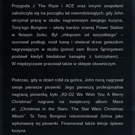
Przygoda z The Raze i ACE oraz innymi zespołami
zakończyła się na początku lat osiemdziesiątych, gdy John
otrzymał pracę w studiu nagraniowym swojego kuzyna,
Tony’ego Bongiovi – wtedy bardzo znanej Power Station
w Nowym Jorku. Był „chłopcem od wszystkiego” –
szorował podłogi, nosił kawę i otwierał drzwi gwiazdom
nagrywającym w studiu (ponoć sam Bruce Springsteen
postawił kiedyś biedakowi kanapkę z tuńczykiem)….
W międzyczasie pracował także w sklepie obuwniczym.
Podczas, gdy w dzień robił za gońca, John nocą nagrywał
swoje pierwsze piosenki. Jego pierwszą profesjonalnie
nagraną piosenką było „R2-D2 We Wish You A Merry
Christmas” nagrane na świąteczny album Meco
pt. „Christmas in the Stars: The Star Wars Christmas
Album”. To Tony Bongiovi rekomendował Johna jako
wykonawcę tej piosenki. Finansował także lekcje śpiewu
kuzyna.