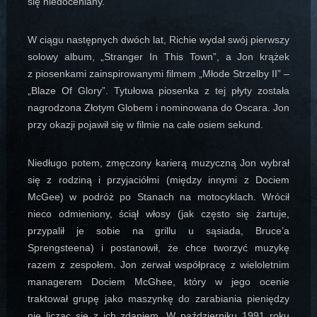
się niedoceniany.
W ciągu następnych dwóch lat, Richie wydał swój pierwszy
solowy album, „Stranger In This Town”, a Jon krążek
z piosenkami zainspirowanymi filmem „Młode Strzelby II” –
„Blaze Of Glory”. Tytułowa piosenka z tej płyty została
nagrodzona Złotym Globem i nominowana do Oscara. Jon
przy okazji pojawił się w filmie na całe osiem sekund.
Niedługo potem, zmęczony karierą muzyczną Jon wybrał
się z rodziną i przyjaciółmi (między innymi z Dociem
McGee) w podróż po Stanach na motocyklach. Wrócił
nieco odmieniony, ściął włosy (jak często się żartuje,
przypalił je sobie na grillu u sąsiada, Bruce’a
Sprengsteena) i postanowił, że chce tworzyć muzykę
razem z zespołem. Jon zerwał współpracę z wieloletnim
managerem Dociem McGhee, który w jego ocenie
traktował grupę jako maszynkę do zarabiania pieniędzy
nie licząc się z ich zdaniem. W październiku 1991 roku