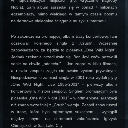
w najróżniejszych miejscach (np. wręczenie nagrody
Nobla). Sam album sprzedał się w ponad 7 milionach
egzemplarzy, mimo wielkiego w tamtym czasie boomu
na darmowe nielegalne ściąganie muzyki z internetu.
Po zakończeniu promującej album trasy koncertowej, fani
oczekiwali kolejnego singla z „Crush”. Wcześniej
zapowiedziano, że będzie to piosenka „One Wild Night”.
Jednak czekanie przedłużało się. Bon Jovi znów pozwolili
sobie na chwilę „oddechu” – Jon zagrał w kilku filmach,
a reszta zespołu zajęła się swoim życiem prywatnym.
Niespodziewanie zamiast singla w 2001 roku wydali płytę
„One Wild Night: Live 1985-2001” – pierwszy album
koncertowy w historii zespołu. Singlem promującym była
piosenka „One Wild Night 2001” – w odmienionej aranżacji
niż znana wcześniej z „Crush” wersja. Zespół znów ruszył
w trasę, która była ogromnym sukcesem – wystąpili
między innymi na ceremonii zakończenia Igrzysk
Olimpijskich w Salt Lake City.