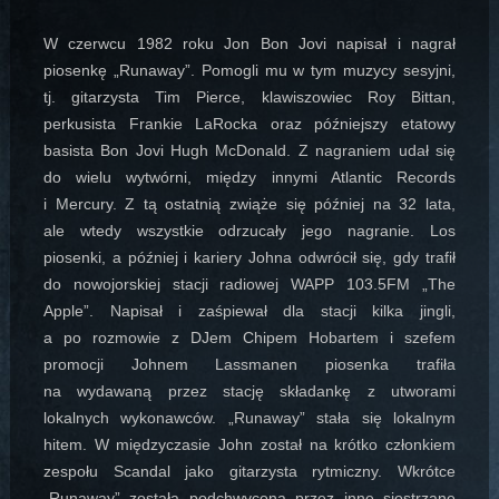
W czerwcu 1982 roku Jon Bon Jovi napisał i nagrał
piosenkę „Runaway”. Pomogli mu w tym muzycy sesyjni,
tj. gitarzysta Tim Pierce, klawiszowiec Roy Bittan,
perkusista Frankie LaRocka oraz późniejszy etatowy
basista Bon Jovi Hugh McDonald. Z nagraniem udał się
do wielu wytwórni, między innymi Atlantic Records
i Mercury. Z tą ostatnią zwiąże się później na 32 lata,
ale wtedy wszystkie odrzucały jego nagranie. Los
piosenki, a później i kariery Johna odwrócił się, gdy trafił
do nowojorskiej stacji radiowej WAPP 103.5FM „The
Apple”. Napisał i zaśpiewał dla stacji kilka jingli,
a po rozmowie z DJem Chipem Hobartem i szefem
promocji Johnem Lassmanen piosenka trafiła
na wydawaną przez stację składankę z utworami
lokalnych wykonawców. „Runaway” stała się lokalnym
hitem. W międzyczasie John został na krótko członkiem
zespołu Scandal jako gitarzysta rytmiczny. Wkrótce
„Runaway” została podchwycona przez inne siostrzane