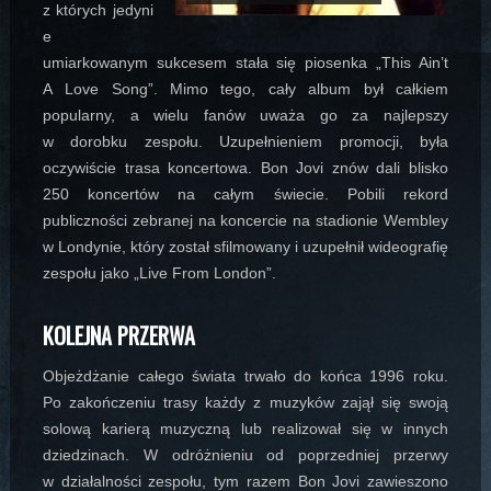
z których jedyni
e
umiarkowanym sukcesem stała się piosenka „This Ain’t
A Love Song”. Mimo tego, cały album był całkiem
popularny, a wielu fanów uważa go za najlepszy
w dorobku zespołu. Uzupełnieniem promocji, była
oczywiście trasa koncertowa. Bon Jovi znów dali blisko
250 koncertów na całym świecie. Pobili rekord
publiczności zebranej na koncercie na stadionie Wembley
w Londynie, który został sfilmowany i uzupełnił wideografię
zespołu jako „Live From London”.
KOLEJNA PRZERWA
Objeżdżanie całego świata trwało do końca 1996 roku.
Po zakończeniu trasy każdy z muzyków zajął się swoją
solową karierą muzyczną lub realizował się w innych
dziedzinach. W odróżnieniu od poprzedniej przerwy
w działalności zespołu, tym razem Bon Jovi zawieszono