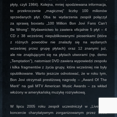
płyty, czyli 1984). Kolejna, mniej spodziewana informacja,
to przekroczenie „magicznej” liczby 100 milionów
sprzedanych płyt. Oba te wydarzenia zespół połączył
za sprawą boxsetu „100 Million Bon Jovi Fans Can’t
Be Wrong”. Wydawnictwo to zawiera oficjalnie 5 płyt – 4
CD z 38 wcześniej niepublikowanymi piosenkami (które
z różnych powodów nie znalazły się na wydanych
wcześniej przez grupę płytach) oraz 12 znanymi już,
ale nie znajdującymi się na płytach utworami (np. demo
„Temptation”), natomiast DVD zawiera wypowiedzi zespołu
i kilka fragmentów z życia grupy, które wcześniej nie były
opublikowane. Warto jeszcze odnotować, że w roku tym,
Bon Jovi otrzymali prestiżową nagrodę – „Award Of The
Merit” na gali MTV American Music Awards – za wkład
włożony w amerykańską muzykę rozrywkową.
W lipcu 2005 roku zespół uczestniczył w „Live8” –
koncercie charytatywnym zorganizowanym przez Boba