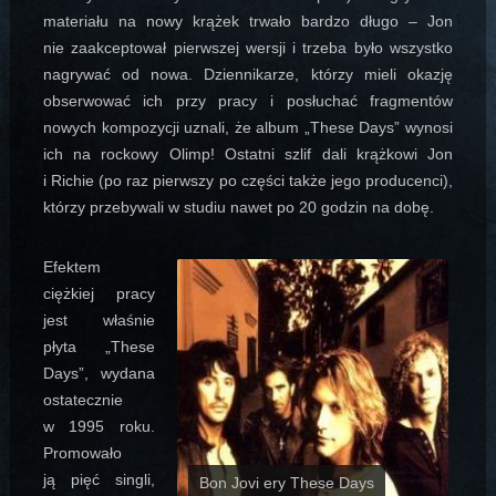
materiału na nowy krążek trwało bardzo długo – Jon
nie zaakceptował pierwszej wersji i trzeba było wszystko
nagrywać od nowa. Dziennikarze, którzy mieli okazję
obserwować ich przy pracy i posłuchać fragmentów
nowych kompozycji uznali, że album „These Days” wynosi
ich na rockowy Olimp! Ostatni szlif dali krążkowi Jon
i Richie (po raz pierwszy po części także jego producenci),
którzy przebywali w studiu nawet po 20 godzin na dobę.
Efektem
ciężkiej pracy
jest właśnie
płyta „These
Days”, wydana
ostatecznie
w 1995 roku.
Promowało
ją pięć singli,
Bon Jovi ery These Days