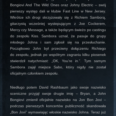
Bongiovi And The Wild Ones oraz Johny Electric – swój
pierwszy występ dali w klubie Fast Line w New Jersey.
Wkrótce ich drogi skrzyżowały się z Richiem Samborą,
gitarzystą wcześniej wystepującym z Joe Cockerem,
Mercy czy Message, a także będącym świeżo po castingu
do zespołu Kiss. Sambora uznał, że pasuje do grupy
młodego Johna i sam zgłosił się na przesłuchanie.
Początkowo John był przeciwny dołączeniu Richiego
do zespołu, jednak po wspólnym zagraniu kilku piosenek
stwierdził natychmiast: „OK, You’re in.”. Tym samym
Sambora zajął miejsce Sabo, który nigdy nie został
oficjalnym członkiem zespołu.
Niedługo potem David Rashbaum jako swoje nazwisko
sceniczne przyjął swoje drugie imię – Bryan, a John
Bongiovi zmienił oficjalnie nazwisko na Jon Bon Jovi –
podczas pierwszych koncertów publiczność skandowała
„Bon Jovi” wymawiając włoskie nazwisko Johna. Teraz już