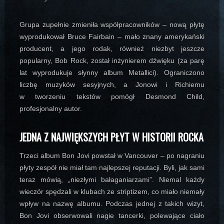
Grupa zupełnie zmieniła współpracowników – nową płytę
wyprodukował Bruce Fairbain – mało znany amerykański
producent, a jego rodak, również niezbyt jeszcze
popularny, Bob Rock, został inżynierem dźwięku (za parę
lat wyprodukuje słynny album Metallici). Ograniczono
liczbę muzyków sesyjnych, a Jonowi i Richiemu
w tworzeniu tekstów pomógł Desmond Child,
profesjonalny autor.
JEDNA Z NAJWIĘKSZYCH PŁYT W HISTORII ROCKA
Trzeci album Bon Jovi powstał w Vancouver – po nagraniu
płyty zespół nie miał tam najlepszej reputacji. Byli, jak sami
teraz mówią, „niezłymi bałaganiarzami”. Niemal każdy
wieczór spędzali w klubach ze striptizem, co miało niemały
wpływ na nazwę albumu. Podczas jednej z takich wizyt,
Bon Jovi obserwowali nagie tancerki, polewające ciało