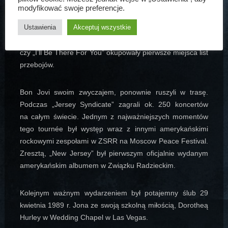
tytuł „New Jersey”. Płyta stała się niemal z miejsca
modyfikować swoje preferencje.
kolejnym sukcesem zespołu – tym razem wspięła się
Ustawienia
Akceptuj wszystkie
na sam szczyt list przebojów po dwóch stronach oceanu.
Kolejne single: „Bad Medicine”, „Born To Be My Baby”,
czy „I’ll Be There For You” okupowały pierwsze miejsca list
przebojów.
Bon Jovi swoim zwyczajem, ponownie ruszyli w trasę.
Podczas „Jersey Syndicate” zagrali ok. 250 koncertów
na całym świecie. Jednym z najważniejszych momentów
tego tournée był występ wraz z innymi amerykańskimi
rockowymi zespołami w ZSRR na Moscow Peace Festival.
Zresztą, „New Jersey” był pierwszym oficjalnie wydanym
amerykańskim albumem w Związku Radzieckim.
Kolejnym ważnym wydarzeniem był potajemny ślub 29
kwietnia 1989 r. Jona ze swoją szkolną miłością, Dorotheą
Hurley w Wedding Chapel w Las Vegas.