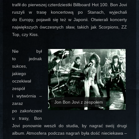
trafił do pierwszej czterdziestki Billboard Hot 100. Bon Jovi
ruszyli w trasę koncertową po Stanach, wyjechali
do Europy, pojawili się też w Japonii. Otwierali koncerty
największych ówczesnych sław, takich jak Scorpions, ZZ
Top, czy Kiss.
Nie był
to jednak
sukces,
jakiego
oczekiwał
zespół
i wytwórnia –
Jon Bon Jovi z zespołem
zaraz
po zakończeni
u trasy, Bon
Jovi ponownie weszli do studia, by nagrać swój drugi
album. Atmosfera podczas nagrań była dość nieciekawa –