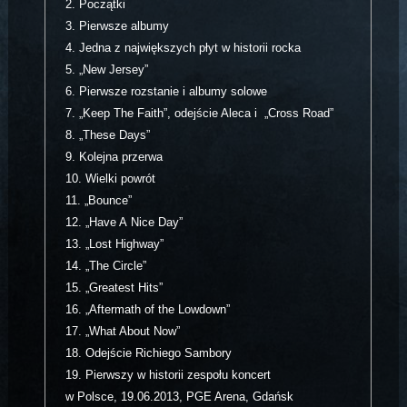
2.
Początki
3.
Pierwsze albumy
4.
Jedna z największych płyt w historii rocka
5.
„New Jersey”
6.
Pierwsze rozstanie i albumy solowe
7.
„Keep The Faith”, odejście Aleca i „Cross Road”
8.
„These Days”
9.
Kolejna przerwa
10.
Wielki powrót
11.
„Bounce”
12.
„Have A Nice Day”
13.
„Lost Highway”
14.
„The Circle”
15.
„Greatest Hits”
16.
„Aftermath of the Lowdown”
17.
„What About Now”
18.
Odejście Richiego Sambory
19.
Pierwszy w historii zespołu koncert
w Polsce, 19.06.2013, PGE Arena, Gdańsk