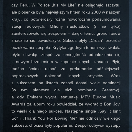
czy Peru. W Polsce „It’s My Life” nie osiągnęło szczytu,
ale piosenka była największym hitem roku 2000 w naszym
kraju, co potwierdziły różne noworoczne podsumowania
stacji radiowych. Miliony nastolatków (i nie tylko)
zainteresowało się zespołem – dzięki temu, grono fanów
znacznie się powiększyło. Sukces płyty „Crush” przerósł
oczekiwania zespołu. Krytyka zgodnym tonem wychwalała
płytę chwaląc zespół za umiejętność odnalezienia się
z nowym brzmieniem w zupełnie innych czasach. Płytę
można śmiało uznać za prekursorkę późniejszych
poprockowych dokonań innych artystów. Wraz
z sukcesem na listach zespół dostał wiele nominacji
(w tym pierwsze dla nich nominacje Grammy),
a gdy Eminem wygrał statuetkę MTV Europe Music
Awards za album roku powiedział, że wygrać z Bon Jovi
to wielki dla niego sukces. Następne single „Say It Isn’t
So” i „Thank You For Loving Me” nie odniosły wielkiego
sukcesu, chociaż były popularne. Zespół odbywał występy