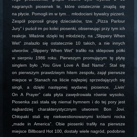
nagranych piosenek te, które ostatecznie znajdą się
na płycie. Pomogli im w tym… młodociani bywalcy pizzerii.
Zespół poprosił grupę dzieciaków, tzw. „Pizza Parlour
Jury” i puścił im po kolei piosenki, obserwując przy tym ich
reakcje. Właśnie dzięki tej młodzieży, na „Slippery When
Wet” znalazło się ostatecznie 10 takich, a nie innych
utworów. „Slippery When Wet” trafiło na sklepowe półki
w sierpniu 1986 roku. Pierwszym promującym tę płytę
singlem było „You Give Love A Bad Name”. Stał się
on pierwszym prawdziwym hitem zespołu, zajął pierwsze
miejsce w Stanach na liście najlepiej sprzedających się
singli, a dzięki następnej wydanej piosence, „Livin’
On A Prayer” cała płyta zawędrowała równie wysoko.
Piosenka zaś stała się niemal hymnem i do tej pory jest
najbardziej charakterystycznym utworem Bon Jovi.
Chłopaki stali się niekwestionowanymi królami rocka
„made in America”. Obie piosenki trafiły na pierwsze
miejsce Billboard Hot 100, dostały wiele nagród, podobnie