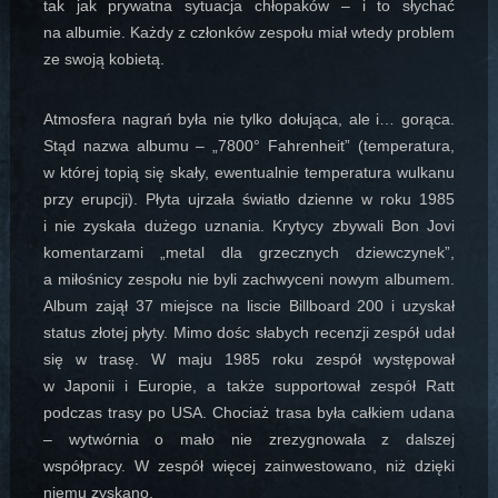
tak jak prywatna sytuacja chłopaków – i to słychać
na albumie. Każdy z członków zespołu miał wtedy problem
ze swoją kobietą.
Atmosfera nagrań była nie tylko dołująca, ale i… gorąca.
Stąd nazwa albumu – „7800° Fahrenheit” (temperatura,
w której topią się skały, ewentualnie temperatura wulkanu
przy erupcji). Płyta ujrzała światło dzienne w roku 1985
i nie zyskała dużego uznania. Krytycy zbywali Bon Jovi
komentarzami „metal dla grzecznych dziewczynek”,
a miłośnicy zespołu nie byli zachwyceni nowym albumem.
Album zajął 37 miejsce na liscie Billboard 200 i uzyskał
status złotej płyty. Mimo dośc słabych recenzji zespół udał
się w trasę. W maju 1985 roku zespół występował
w Japonii i Europie, a także supportował zespół Ratt
podczas trasy po USA. Chociaż trasa była całkiem udana
– wytwórnia o mało nie zrezygnowała z dalszej
współpracy. W zespół więcej zainwestowano, niż dzięki
niemu zyskano.