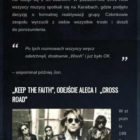
wszyscy muzycy spotkali się na Karaibach, gdzie podjęto
decyzję o formalnej reaktywacji grupy. Członkowie
zespołu wyrzucili z siebie wszystkie troski i doszli
do porozumienia.
Po tych rozmowach wszyscy wręcz
odetchnęli, dosłownie „Wooh” i już było OK.
– wspominał później Jon.
„KEEP THE FAITH”, ODEJŚCIE ALECA I „CROSS
ROAD”
W st
yczn
iu
199