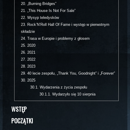
20.
„Burning Bridges”
21.
„This House Is Not For Sale”
22.
Wysyp teledysków
23.
Rock’N’Roll Hall Of Fame i występ w pierwotnym
składzie
24.
Trasa w Europie i problemy z głosem
25.
2020
26.
2021
27.
2022
28.
2023
29.
40 lecie zespołu, „Thank You, Goodnight” i „Forever”
30.
2025
30.1.
Wydarzenia z życia zespołu
30.1.1.
Wydarzyło się 10 sierpnia
WSTĘP
POCZĄTKI