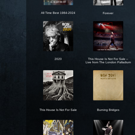
All Time Best 1984-2024
Forever
2020
This House Is Not For Sale –
Live from The London Palladium
This House Is Not For Sale
Burning Bridges