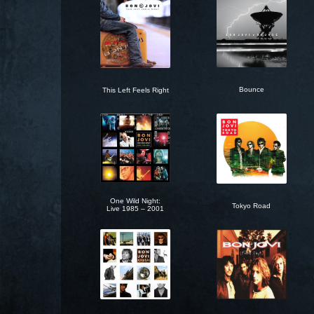
Bounce
This Left Feels Right
One Wild Night:
Tokyo Road
Live 1985 – 2001