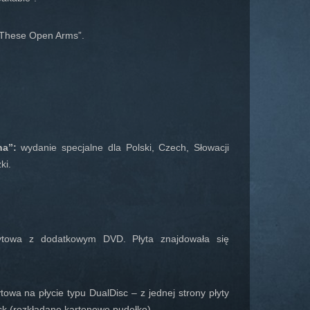
 „These Open Arms”.
na”:
wydanie specjalne dla Polski, Czech, Słowacji
ki.
ytowa z dodatkowym DVD. Płyta znajdowała się
owa na płycie typu DualDisc – z jednej strony płyty
ck (rozkładane kartonowe pudełko).