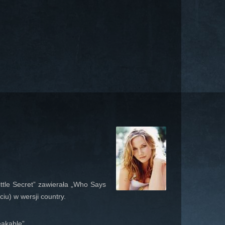
ittle Secret” zawierała „Who Says
ciu) w wersji country.
eakable”.