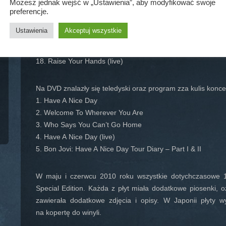
13. Last Man Standing (live)
Możesz jednak wejść w „Ustawienia”, aby modyfikować swoje
preferencje.
14. You Give Love A Bad Name (live)
15. Complicated (live)
Ustawienia
Akceptuj wszystkie
16. Have A Nice Day (live)
17. Who Says You Can’t Go Home (live)
18. Raise Your Hands (live)
Na DVD znalazły się teledyski oraz program zza kulis konc
1. Have A Nice Day
2. Welcome To Wherever You Are
3. Who Says You Can’t Go Home
4. Have A Nice Day (live)
5. Bon Jovi: Have A Nice Day Tour Diary – Part I & II
W maju i czerwcu 2010 roku wszystkie dotychczasowe 1
Special Edition. Każda z płyt miała dodatkowe piosenki,
zawierała dodatkowe zdjęcia i opisy. W Japonii płyty
na kopertę do winyli.