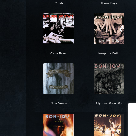
Crush
These Days
Cross Road
Keep the Faith
New Jersey
Slippery When Wet