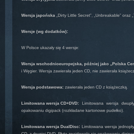
Wersja japońska
„Dirty Little Secret”, „Unbreakable” oraz
Wersje (wg dodatków):
W Polsce ukazały się 4 wersje:
Wersja wschodnioeuropejska, później jako „Polska Ce
i Węgier. Wersja zawierała jeden CD, nie zawierała książecz
Wersja podstawowa:
zawierała jeden CD z książeczką.
Limitowana wersja CD+DVD:
Limitowana wersja dwupł
opakowaniu digipack (rozkładane kartonowe pudełko).
Limitowana wersja DualDisc:
Limitowana wersja jednopłyt
CD, z drugiej DVD. Płyta znajdowała się opakowaniu digipa