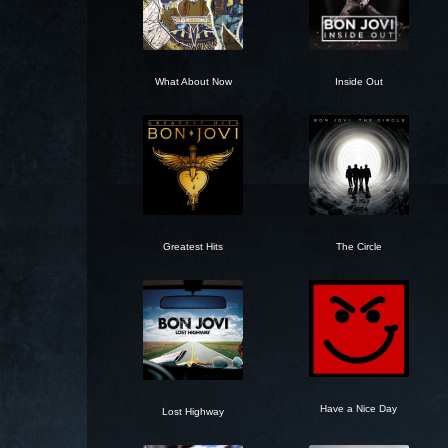
What About Now
Inside Out
Greatest Hits
The Circle
Have a Nice Day
Lost Highway