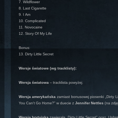
7. Wildflower
8. Last Cigarette
9. I Am
10. Complicated
11. Novocaine
12. Story Of My Life
Bonus:
13. Dirty Little Secret
Wersje światowe (wg tracklisty):
Wersja światowa
– tracklista powyżej.
Wersja amerykańska
zamiast bonusowej piosenki „Dirty L
You Can’t Go Home?” w duecie z
Jennifer Nettles
(na zdję
Wersja brytyjska
zawierała „Dirty Little Secret” oraz „Unbr