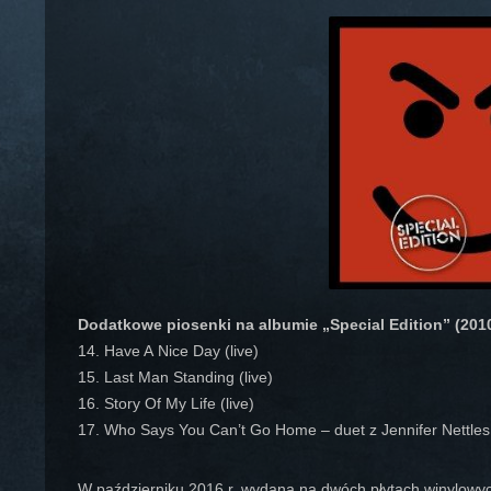
Dodatkowe piosenki na albumie „Special Edition” (2010
14. Have A Nice Day (live)
15. Last Man Standing (live)
16. Story Of My Life (live)
17. Who Says You Can’t Go Home – duet z Jennifer Nettles 
W październiku 2016 r. wydana na dwóch płytach winylowy