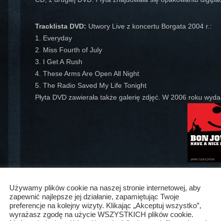
Tracklista DVD:
Utwory Live z koncertu Borgata 2004 r.:
1. Everyday
2. Miss Fourth of July
3. I Get A Rush
4. These Arms Are Open All Night
5. The Radio Saved My Life Tonight
Płyta DVD zawierała także galerię zdjęć. W 2006 roku wyda
Była to wersja limitowana. Składała się z CD i DVD. N
Używamy plików cookie na naszej stronie internetowej, aby
piosenek oraz 6 piosenek live nagranych 10 grudnia 2005 r.
zapewnić najlepsze jej działanie, zapamiętując Twoje
preferencje na kolejny wizyty. Klikając „Akceptuj wszystko”,
wyrażasz zgodę na użycie WSZYSTKICH plików cookie.