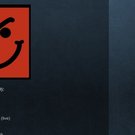
):
(live)
ch.