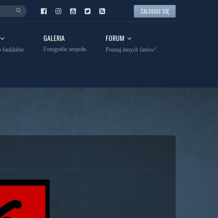
ZALOGUJ SIĘ
GALERIA
FORUM
Fotografie zespołu
 fanklubie
Poznaj innych fanów!