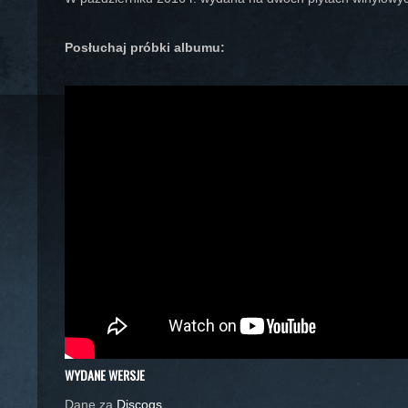
Posłuchaj próbki albumu:
WYDANE WERSJE
Dane za
Discogs
.