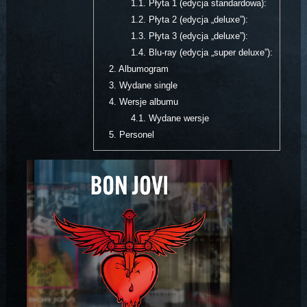
1.1.
Płyta 1 (edycja standardowa):
1.2.
Płyta 2 (edycja „deluxe”):
1.3.
Płyta 3 (edycja „deluxe”):
1.4.
Blu-ray (edycja „super deluxe”):
2.
Albumogram
3.
Wydane single
4.
Wersje albumu
4.1.
Wydane wersje
5.
Personel