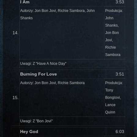
I Am
3:53
Autorzy: Jon Bon Jovi, Richie Sambora, John
Produkcja:
Shanks
John
Shanks,
14.
Jon Bon
Jovi,
Richie
Sambora
Uwagi: Z ''Have A Nice Day''
Burning For Love
3:51
Autorzy: Jon Bon Jovi, Richie Sambora
Produkcja:
Tony
15.
Bongiovi,
Lance
Quinn
Uwagi: Z ''Bon Jovi''
Hey God
6:03