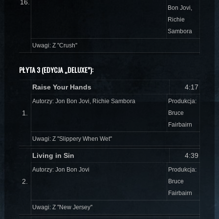
16.
Bon Jovi,
Richie
Sambora
Uwagi: Z ''Crush''
PŁYTA 3 (EDYCJA „DELUXE”):
Raise Your Hands
4:17
Autorzy: Jon Bon Jovi, Richie Sambora
Produkcja:
1.
Bruce
Fairbairn
Uwagi: Z ''Slippery When Wet''
Living in Sin
4:39
Autorzy: Jon Bon Jovi
Produkcja:
2.
Bruce
Fairbairn
Uwagi: Z ''New Jersey''