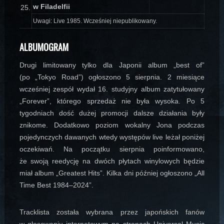
w Filadelfii
25.
Uwagi: Live 1985. Wcześniej niepublikowany.
ALBUMOGRAM
Drugi limitowany tylko dla Japonii album „best of”
(po „Tokyo Road”) ogłoszono 5 sierpnia. 2 miesiące
wcześniej zespół wydał 16. studyjny album zatytułowany
„Forever”, którego sprzedaż nie była wysoka. Po 5
tygodniach dość dużej promocji dalsze działania były
znikome. Dodatkowo poziom wokalny Jona podczas
pojedynczych dawanych wtedy występów live leżał poniżej
oczekiwań. Na początku sierpnia poinformowano,
że swoją reedycję na dwóch płytach winylowych będzie
miał album „Greatest Hits”. Kilka dni później ogłoszono „All
Time Best 1984–2024”.
Tracklista została wybrana przez japońskich fanów
w głosowaniu internetowym na stronach Universal Music