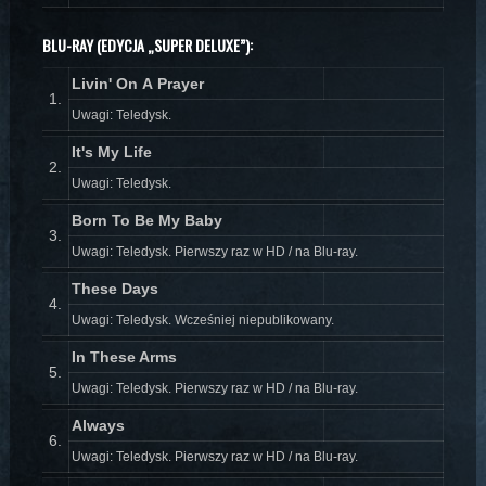
BLU-RAY (EDYCJA „SUPER DELUXE”):
Livin' On A Prayer
1.
Uwagi: Teledysk.
It's My Life
2.
Uwagi: Teledysk.
Born To Be My Baby
3.
Uwagi: Teledysk. Pierwszy raz w HD / na Blu-ray.
These Days
4.
Uwagi: Teledysk. Wcześniej niepublikowany.
In These Arms
5.
Uwagi: Teledysk. Pierwszy raz w HD / na Blu-ray.
Always
6.
Uwagi: Teledysk. Pierwszy raz w HD / na Blu-ray.