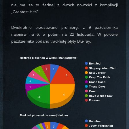
nie ma za to żadnej z dwóch nowości z kompilacji
„Greatest Hits”.
Dwukrotnie przesuwano premierę: z 9 października
najpierw na 6, a potem na 22 listopada. W połowie
października podano tracklistę płyty Blu-ray.
Rozkład piosenek w wersji standardowej
Bon Jovi
Slippery When Wet
1
1
1
New Jersey
1
3
Keep The Faith
1
Cross Road
These Days
1
Crush
4
Have A Nice Day
3
Forever
Rozkład piosenek w wersji deluxe
Bon Jovi
7800° Fahrenheit
2
3