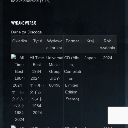
kolekcjonerskie (z 15).
WYDANE WERSJE
Dane za
Discogs
.
Okładka
Tytuł
Wydawc
Format
Kraj
Rok 
a i nr kat.
wydania
All Time 
Universal 
CD (Albu
Japan
2024
Best 
Music 
m, 
1984-
Group
Compilati
2024 = 
UICY-
on, 
オール・
80498
Limited 
タイム・
Edition, 
ベスト 
Stereo)
1984-
2024