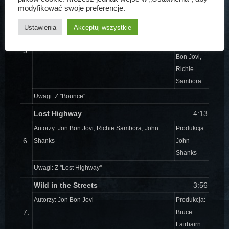
Undivided
3:53
modyfikować swoje preferencje.
Autorzy: Jon Bon Jovi, Richie Sambora, Billy
Produkcja:
Ustawienia
Akceptuj wszystkie
Falcon
Luke
Ebbin, Jon
5.
Bon Jovi,
Richie
Sambora
Uwagi: Z ''Bounce''
Lost Highway
4:13
Autorzy: Jon Bon Jovi, Richie Sambora, John
Produkcja:
6.
Shanks
John
Shanks
Uwagi: Z ''Lost Highway''
Wild in the Streets
3:56
Autorzy: Jon Bon Jovi
Produkcja:
7.
Bruce
Fairbairn