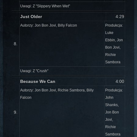
Uwagi: Z ''Slippery When Wet''
Just Older
4:29
Autorzy: Jon Bon Jovi, Billy Falcon
Produkcja:
Luke
Ebbin, Jon
8.
Bon Jovi,
Richie
Sambora
Uwagi: Z ''Crush''
Because We Can
4:00
Autorzy: Jon Bon Jovi, Richie Sambora, Billy
Produkcja:
Falcon
John
Shanks,
9.
Jon Bon
Jovi,
Richie
Sambora