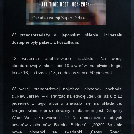
Okładka wersji Super Deluxe
W przedsprzedaży w japońskim sklepie Universalu
dostępne były pakiety z koszulkami.
12 września opublikowano tracklistę. Na wersji
standardowej znalazło się 16 utworów, na płycie drugiej
także 16, na trzeciej 18, co dało w sumie 50 piosenek.
W wersji standardowej najwięcej piosenek pochodzi
z „New Jersey” – 4. Patrząc na edycję „deluxe” aż 8 z 12
piosenek z tego albumu znalazło się na składance.
Drugim silnie reprezentowanym albumem jest „Slippery
When Wet” z 7 utworami z 12. Nie umieszczono żadnych
utworów z albumów „Burning Bridges” i „2020”. Są obie
nowe piosenki ze składanki „Cross Road”,