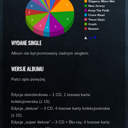
Slippery When Wet
7
New Jersey
4
Keep The Faith
3
Cross Road
8
These Days
5
Crush
4
5
2
Bounce
1/2
WYDANE SINGLE
Album nie był promowany żadnym singlem.
WERSJE ALBUMU
Patrz opis powyżej.
Edycja standardowa – 1 CD, 1 losowa karta
kolekcjonerska (z 15).
Edycja „deluxe” – 3 CD, 4 losowe karty kolekcjonerskie
(z 15).
Edycja „super deluxe” – 3 CD + Blu-ray, 4 losowe karty