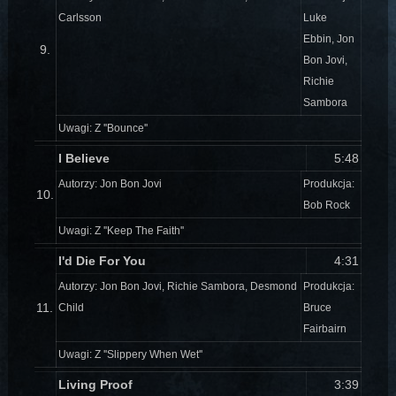
Carlsson
Luke
Ebbin, Jon
9.
Bon Jovi,
Richie
Sambora
Uwagi: Z ''Bounce''
I Believe
5:48
Autorzy: Jon Bon Jovi
Produkcja:
10.
Bob Rock
Uwagi: Z ''Keep The Faith''
I'd Die For You
4:31
Autorzy: Jon Bon Jovi, Richie Sambora, Desmond
Produkcja:
11.
Child
Bruce
Fairbairn
Uwagi: Z ''Slippery When Wet''
Living Proof
3:39