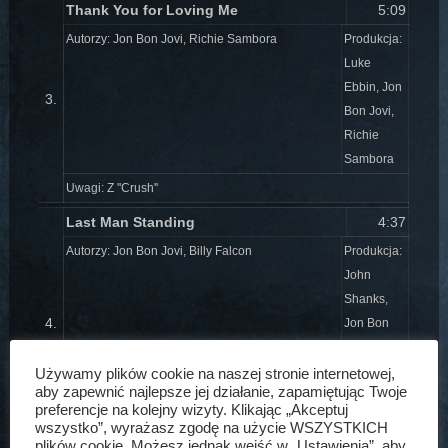
Thank You for Loving Me
5:09
Autorzy: Jon Bon Jovi, Richie Sambora
Produkcja:
Luke
Ebbin, Jon
3.
Bon Jovi,
Richie
Sambora
Uwagi: Z ''Crush''
Last Man Standing
4:37
Autorzy: Jon Bon Jovi, Billy Falcon
Produkcja:
John
Shanks,
4.
Jon Bon
Jovi,
Richie
Używamy plików cookie na naszej stronie internetowej,
aby zapewnić najlepsze jej działanie, zapamiętując Twoje
Sambora
preferencje na kolejny wizyty. Klikając „Akceptuj
Uwagi: Z ''Have A Nice Day''
wszystko”, wyrażasz zgodę na użycie WSZYSTKICH
plików cookie. Możesz jednak wejść w „Ustawienia”, aby