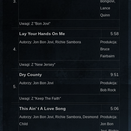
3.
Bongiovi,
Lance
Quinn
Uwagi: Z ''Bon Jovi''
Lay Your Hands On Me
5:58
Autorzy: Jon Bon Jovi, Richie Sambora
Produkcja:
4.
Bruce
Fairbairn
Uwagi: Z ''New Jersey''
Dry County
9:51
Autorzy: Jon Bon Jovi
Produkcja:
5.
Bob Rock
Uwagi: Z ''Keep The Faith''
This Ain' t A Love Song
5:06
Autorzy: Jon Bon Jovi, Richie Sambora, Desmond
Produkcja:
Child
Jon Bon
Jovi, Richie