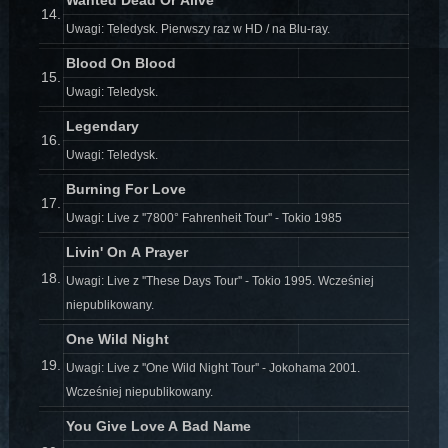
14.
Uwagi: Teledysk. Pierwszy raz w HD / na Blu-ray.
Blood On Blood
15.
Uwagi: Teledysk.
Legendary
16.
Uwagi: Teledysk.
Burning For Love
17.
Uwagi: Live z ''7800° Fahrenheit Tour'' - Tokio 1985
Livin' On A Prayer
18.
Uwagi: Live z ''These Days Tour'' - Tokio 1995. Wcześniej
niepublikowany.
One Wild Night
19.
Uwagi: Live z ''One Wild Night Tour'' - Jokohama 2001.
Wcześniej niepublikowany.
You Give Love A Bad Name