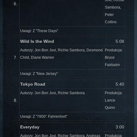
6.
Sambora,
Peter
Collins
Uwagi: Z ''These Days''
Wild Is the Wind
5:08
Autorzy: Jon Bon Jovi, Richie Sambora, Desmond
Produkcja:
7.
Child, Diane Warren
Bruce
Fairbairn
Uwagi: Z ''New Jersey''
Tokyo Road
5:40
Autorzy: Jon Bon Jovi, Richie Sambora
Produkcja:
8.
Lance
Quinn
Uwagi: Z ''7800° Fahrenheit''
Everyday
3:00
Autorzy: Jon Bon Jovi, Richie Sambora, Andreas
Produkcja: