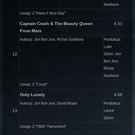
Sambora
Uwagi: Z ''Have A Nice Day''
Captain Crash & The Beauty Queen
4:31
From Mars
Autorzy: Jon Bon Jovi, Richie Sambora
Produkcja:
Luke
12.
Ebbin, Jon
Bon Jovi,
Richie
Sambora
Uwagi: Z ''Crush''
Only Lonely
4:58
Autorzy: Jon Bon Jovi, David Bryan
Produkcja:
13.
Lance
Quinn
Uwagi: Z ''7800° Fahrenheit''