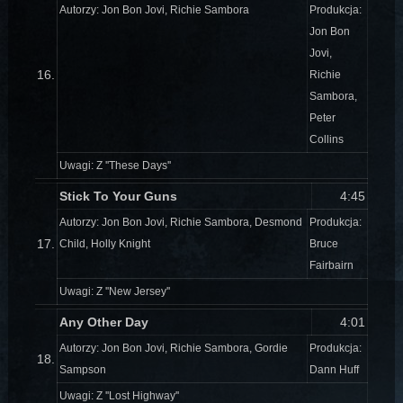
Autorzy: Jon Bon Jovi, Richie Sambora
Produkcja:
Jon Bon
Jovi,
16.
Richie
Sambora,
Peter
Collins
Uwagi: Z ''These Days''
Stick To Your Guns
4:45
Autorzy: Jon Bon Jovi, Richie Sambora, Desmond
Produkcja:
17.
Child, Holly Knight
Bruce
Fairbairn
Uwagi: Z ''New Jersey''
Any Other Day
4:01
Autorzy: Jon Bon Jovi, Richie Sambora, Gordie
Produkcja:
18.
Sampson
Dann Huff
Uwagi: Z ''Lost Highway''