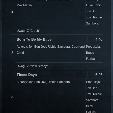
Max Martin
Luke Ebbin,
2.
Jon Bon
Jovi, Richie
Sambora
Uwagi: Z ''Crush''
Born To Be My Baby
4:40
Autorzy: Jon Bon Jovi, Richie Sambora, Desmond
Produkcja:
3.
Child
Bruce
Fairbairn
Uwagi: Z ''New Jersey''
These Days
6:26
Autorzy: Jon Bon Jovi, Richie Sambora
Produkcja:
Jon Bon
Jovi, Richie
4.
Sambora,
Peter
Collins