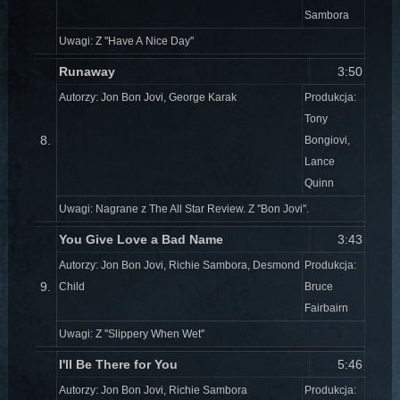
Sambora
Uwagi: Z ''Have A Nice Day''
Runaway
3:50
Autorzy: Jon Bon Jovi, George Karak
Produkcja:
Tony
8.
Bongiovi,
Lance
Quinn
Uwagi: Nagrane z The All Star Review. Z ''Bon Jovi''.
You Give Love a Bad Name
3:43
Autorzy: Jon Bon Jovi, Richie Sambora, Desmond
Produkcja:
9.
Child
Bruce
Fairbairn
Uwagi: Z ''Slippery When Wet''
I'll Be There for You
5:46
Autorzy: Jon Bon Jovi, Richie Sambora
Produkcja: