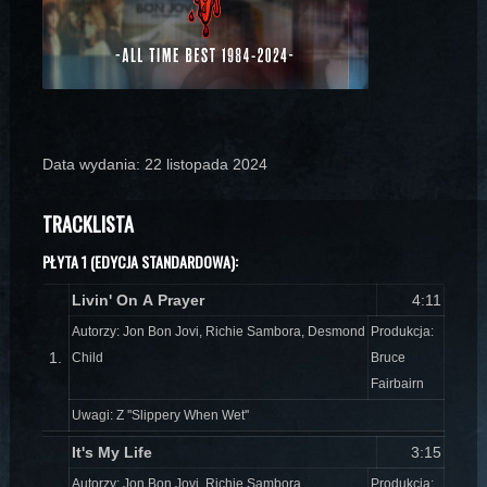
Data wydania: 22 listopada 2024
TRACKLISTA
PŁYTA 1 (EDYCJA STANDARDOWA):
Livin' On A Prayer
4:11
Autorzy: Jon Bon Jovi, Richie Sambora, Desmond
Produkcja:
1.
Child
Bruce
Fairbairn
Uwagi: Z ''Slippery When Wet''
It's My Life
3:15
Autorzy: Jon Bon Jovi, Richie Sambora,
Produkcja: