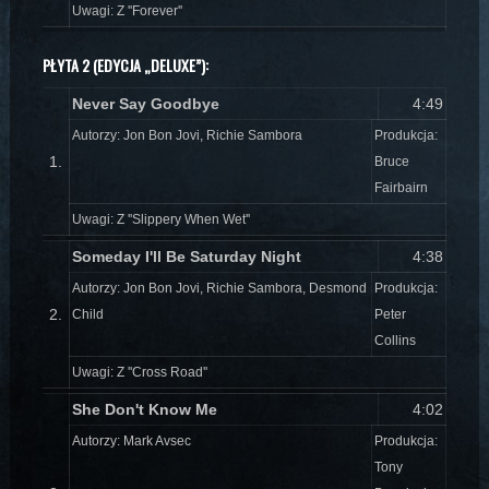
Uwagi: Z ''Forever''
PŁYTA 2 (EDYCJA „DELUXE”):
Never Say Goodbye
4:49
Autorzy: Jon Bon Jovi, Richie Sambora
Produkcja:
1.
Bruce
Fairbairn
Uwagi: Z ''Slippery When Wet''
Someday I'll Be Saturday Night
4:38
Autorzy: Jon Bon Jovi, Richie Sambora, Desmond
Produkcja:
2.
Child
Peter
Collins
Uwagi: Z ''Cross Road''
She Don't Know Me
4:02
Autorzy: Mark Avsec
Produkcja:
Tony