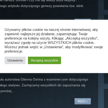
e narazić Jonowi i czy ma się wtedy duże kłopoty?
ego artykułu dotyczącego genezy powstania tzw. stink
WIĘCEJ »
Używamy plików cookie na naszej stronie internetowej, aby
zapewnić najlepsze jej działanie, zapamiętując Twoje
preferencje na kolejny wizyty. Klikając „Akceptuj wszystko”,
wyrażasz zgodę na użycie WSZYSTKICH plików cookie.
Możesz jednak wejść w „Ustawienia”, aby modyfikować swoje
preferencje.
Ustawienia
Akceptuj wszystkie
kułu autorstwa Glenna Osrina z examiner.com dotyczącego
ałego statywu. Zachęcamy wszystkich do zapoznania się
u poniżej…
WIĘCEJ »