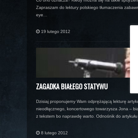
Co ono oznacza? Kiedy można się na takie spojrzeni
Zapraszam do lektury polskiego tłumaczenia zabawn
eye…
19 lutego 2012
ZAGADKA BIAŁEGO STATYWU
Dzisiaj proponujemy Wam odprężającą lekturę arty
nieodłącznego, koncertowego towarzysza Jona – bi
z tekstem bo naprawdę warto. Odnośnik do artykuł
8 lutego 2012