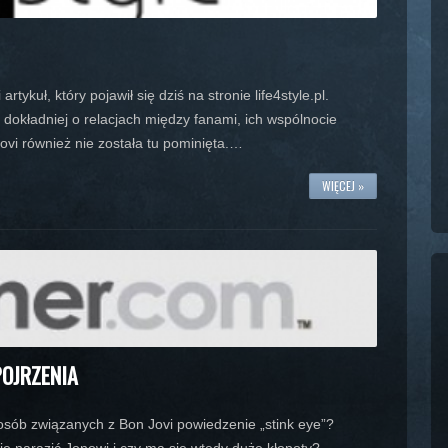
rtykuł, który pojawił się dziś na stronie life4style.pl.
 dokładniej o relacjach między fanami, ich wspólnocie
vi również nie została tu pominięta.…
WIĘCEJ »
POJRZENIA
 osób związanych z Bon Jovi powiedzenie „stink eye”?