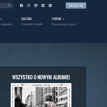
ZALOGUJ SIĘ
GALERIA
FORUM
Fotografie zespołu
 fanklubie
Poznaj innych fanów!
WSZYSTKO O NOWYM ALBUMIE!