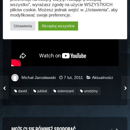
wszystko”, wyrażasz zgodę na użycie WSZYSTKICH
plików cookie. Możesz jednak wejść w „Ustawienia”, aby
modyfikować swoje preferencje.
Ustawienia
Akceptuj wszystkie
Michał Jarosławski
7 lut, 2011
Aktualności
david
jubilat
solenizant
urodziny
MOŻE CI SIĘ RÓWNIEŻ SPODOBAĆ...