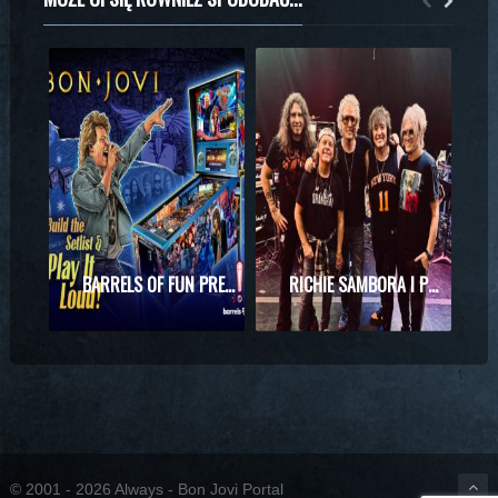
BARRELS OF FUN PREZENTUJE MASZYNĘ DO PINBALLA Z MOTYWAMI BON JOVI
RICHIE SAMBORA I PHIL X RAZEM NA SCENIE! WYJĄTKOWE SPOTKANIE PODCZAS KONCERTU KINGS OF CHAOS
© 2001 - 2026 Always - Bon Jovi Portal