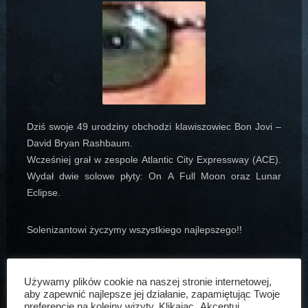
Dziś swoje 49 urodziny obchodzi klawiszowiec Bon Jovi –
David Bryan Rashbaum.
Wcześniej grał w zespole Atlantic City Expressway (ACE).
Wydał dwie solowe płyty: On A Full Moon oraz Lunar
Eclipse
.
Solenizantowi życzymy wszystkiego najlepszego!!
Używamy plików cookie na naszej stronie internetowej,
aby zapewnić najlepsze jej działanie, zapamiętując Twoje
preferencje na kolejny wizyty. Klikając „Akceptuj