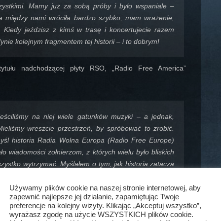
ystkimi. Mamy już za sobą próby i było wspaniale –
a między nami wróciła bardzo szybko; mam wrażenie,
 Kiedy jeździsz z kimś w trasę i koncertujecie razem
ynie kolejnym fragmentem tej historii – i to dobrym!
tytułu nadchodzącej płyty RSO, „Radio Free America”
ieściliśmy na niej wiele gatunków muzyki – a jednak,
ieliśmy wreszcie przestrzeń, by spróbować to zrobić.
 myśl historia Radia Wolna Europa (Radio Free Europe)
ło wiadomości żołnierzom, z których wielu było bliskich
zystko wytrzymać. Myślałem o tym, jak historia zatacza
j prawo wybrać, jaką muzykę chcemy grać.
Używamy plików cookie na naszej stronie internetowej, aby
zapewnić najlepsze jej działanie, zapamiętując Twoje
rciu tygodnia celebracji w Cleveland. Najpierw sam Richie
preferencje na kolejny wizyty. Klikając „Akceptuj wszystko”,
ego wykonał „Wanted Dead Or Alive” (jako wstęp posłużył
wyrażasz zgodę na użycie WSZYSTKICH plików cookie.