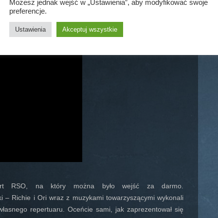
Możesz jednak wejść w „Ustawienia”, aby modyfikować swoje
preferencje.
Ustawienia
Akceptuj wszystkie
cert RSO, na który można było wejść za darmo.
ki – Richie i Ori wraz z muzykami towarzyszącymi wykonali
własnego repertuaru. Oceńcie sami, jak zaprezentował się