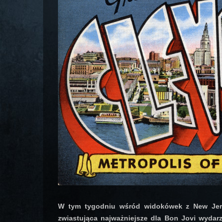
W tym tygodniu wśród widokówek z New Jerse
zwiastująca najważniejsze dla Bon Jovi wyda