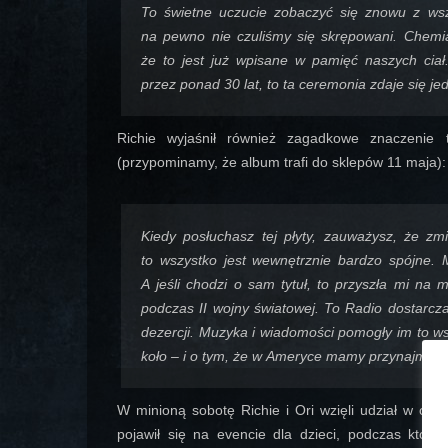
To świetne uczucie zobaczyć się znowu z wsz
na pewno nie czuliśmy się skrępowani. Chemi
że to jest już wpisane w pamięć naszych ciał.
przez ponad 30 lat, to ta ceremonia zdaje się jed
Richie wyjaśnił również zagadkowe znaczenie 
(przypominamy, że album trafi do sklepów 11 maja):
Kiedy posłuchasz tej płyty, zauważysz, że zm
to wszystko jest wewnętrznie bardzo spójne. M
A jeśli chodzi o sam tytuł, to przyszła mi na
podczas II wojny światowej. To Radio dostarcza
dezercji. Muzyka i wiadomości pomogły im to ws
koło – i o tym, że w Ameryce mamy przynajmnie
W minioną sobotę Richie i Ori wzięli udział w otwa
pojawił się na evencie dla dzieci, podczas któr