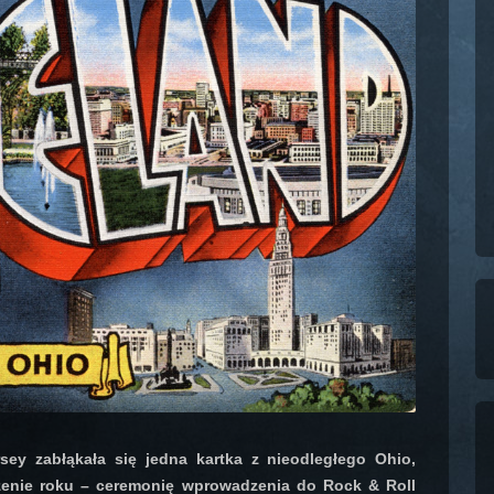
y zabłąkała się jedna kartka z nieodległego Ohio,
rzenie roku – ceremonię wprowadzenia do Rock & Roll