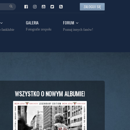
ZALOGUJ SIĘ
GALERIA
FORUM
Fotografie zespołu
 fanklubie
Poznaj innych fanów!
WSZYSTKO O NOWYM ALBUMIE!