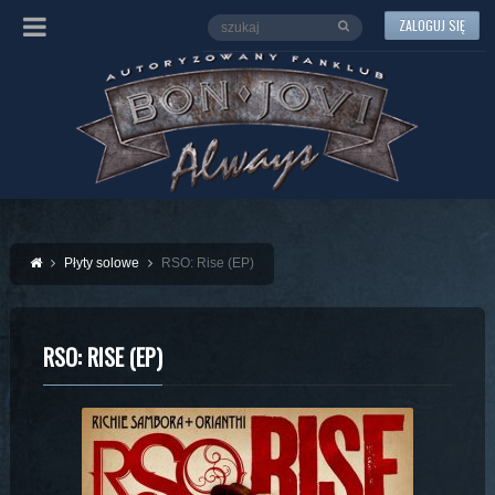
ZALOGUJ SIĘ
Płyty solowe
RSO: Rise (EP)
RSO: RISE (EP)