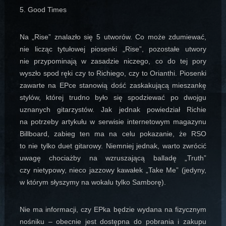
5. Good Times
Na „Rise” znalazło się 5 utworów. Co może zdumiewać,
nie licząc tytułowej piosenki „Rise”, pozostałe utwory
nie przypominają w zasadzie niczego, co do tej pory
wyszło spod ręki czy to Richiego, czy to Orianthi. Piosenki
zawarte na EPce stanowią dość zaskakującą mieszankę
stylów, której trudno było się spodziewać po dwojgu
uznanych gitarzystów. Jak jednak powiedział Richie
na potrzeby artykułu w serwisie internetowym magazynu
Billboard, zabieg ten ma na celu pokazanie, że RSO
to nie tylko duet gitarowy. Niemniej jednak, warto zwrócić
uwagę chociażby na wzruszającą balladę „Truth”
czy nietypowy, nieco jazzowy kawałek „Take Me” (jedyny,
w którym słyszymy na wokalu tylko Samborę).
Nie ma informacji, czy EPka będzie wydana na fizycznym
nośniku – obecnie jest dostępna do pobrania i zakupu