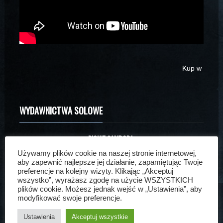
Kup w
WYDAWNICTWA SOLOWE
RICHIE SAMBORA:
Używamy plików cookie na naszej stronie internetowej,
aby zapewnić najlepsze jej działanie, zapamiętując Twoje
preferencje na kolejny wizyty. Klikając „Akceptuj
wszystko”, wyrażasz zgodę na użycie WSZYSTKICH
plików cookie. Możesz jednak wejść w „Ustawienia”, aby
modyfikować swoje preferencje.
RSO: Radio Free America
Ustawienia
Akceptuj wszystkie