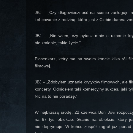
JBJ – „Czy długowieczność na scenie zasługuje 
i obcowanie z rodziną, która jest z Ciebie dumna za
JBJ – „Nie wiem, czy pytasz mnie o uznanie kry
nie zmienię, takie życie.”
Piosenkarz, który ma na swoim koncie kilka ról fil
filmowej.
JBJ – „Zdobyłem uznanie krytyków filmowych, ale fil
koncerty. Odniosłem taki komercyjny sukces, jaki t
Nic na to nie poradzę.”
W najbliższą środę, 22 czerwca Bon Jovi rozpoczyn
na 67 tys. obiekcie. Granie na obiekcie, który
nie deprymuje. W końcu zespół zagrał już ponad