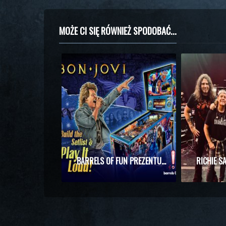
MOŻE CI SIĘ RÓWNIEŻ SPODOBAĆ...
BARRELS OF FUN PREZENTUJE MASZYNĘ DO PINBALLA Z MOTYWAMI BON JOVI