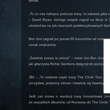
fanów.
„To co nas nakręca podczas trasy, to zabawa jaka s
– David Bryan, którego zespół zagrał na Ibrox w
uśmiechów na tylu twarzach podekscytowanych fanów 
Bon Jovi zagrali już ponad 85 koncertów od czasu r
oznak zmęczenia.
„Świetnie znowu tu wrócić” – mówi Jon Bon Jovi, k
jak gitarzysta Richie Sambora dołączył do pozostały
JBJ – „To ostatnia część trasy The Circle Tour, na
szczęśliwi, jesteśmy zdrowi i świetnie się bawimy.”
Jeśli zaś mowa o ewolucji trasy koncertowej Jo
ze wszystkich albumów, od Runaway do The Circle.”