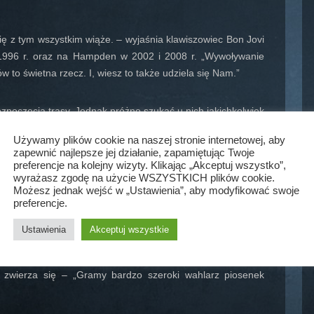
ię z tym wszystkim wiąże. – wyjaśnia klawiszowiec Bon Jovi
 1996 r. oraz na Hampden w 2002 i 2008 r. „Wywoływanie
to świetna rzecz. I, wiesz to także udziela się Nam.”
ozpoczęcia trasy. Jednak próżno szukać u nich jakichkolwiek
Używamy plików cookie na naszej stronie internetowej, aby
zapewnić najlepsze jej działanie, zapamiętując Twoje
tórego zespół zagra w Edynburgu w pełnym składzie, po tym
preferencje na kolejny wizyty. Klikając „Akceptuj wszystko”,
wyrażasz zgodę na użycie WSZYSTKICH plików cookie.
ch po okresie kuracji odwykowej.
Możesz jednak wejść w „Ustawienia”, aby modyfikować swoje
preferencje.
jdłuższej jaką zrobiliśmy od dwóch dekad. Mimo to jesteśmy
Ustawienia
Akceptuj wszystkie
n zwierza się – „Gramy bardzo szeroki wahlarz piosenek