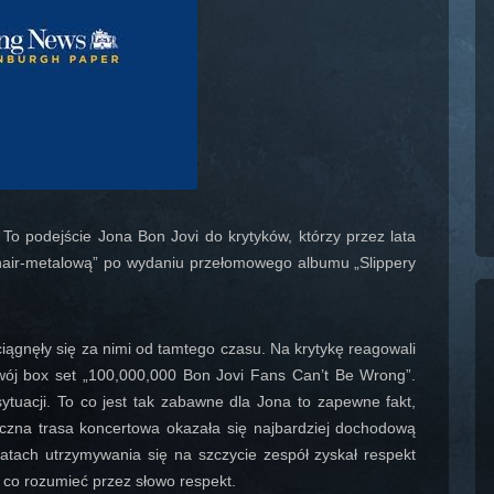
j. To podejście Jona Bon Jovi do krytyków, którzy przez lata
„hair-metalową” po wydaniu przełomowego albumu „Slippery
ciągnęły się za nimi od tamtego czasu. Na krytykę reagowali
swój box set „100,000,000 Bon Jovi Fans Can’t Be Wrong”.
sytuacji. To co jest tak zabawne dla Jona to zapewne fakt,
oczna trasa koncertowa okazała się najbardziej dochodową
latach utrzymywania się na szczycie zespół zyskał respekt
 co rozumieć przez słowo respekt.