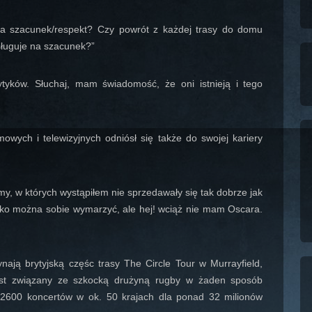
na szacunek/respekt? Czy powrót z każdej trasy do domu
sługuje na szacunek?”
tyków. Słuchaj, mam świadomość, że oni istnieją i tego
mowych i telewizyjnych odniósł się także do swojej kariery
my, w których wystąpiłem nie sprzedawały się tak dobrze jak
ylko można sobie wymarzyć, ale hej! wciąż nie mam Oscara.
ają brytyjską częśc trasy The Circle Tour w Murrayfield,
 jest związany ze szkocką drużyną rugby w żaden sposób
 2600 koncertów w ok. 50 krajach dla ponad 32 milionów