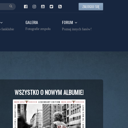
ZALOGUJ SIĘ
GALERIA
FORUM
Fotografie zespołu
 fanklubie
Poznaj innych fanów!
WSZYSTKO O NOWYM ALBUMIE!