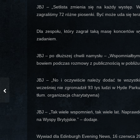
JBJ – „Setlista zmienia się na każdy występ. 
zagraliśmy 72 różne piosenki. Być może uda się tera
Dla zespołu, który zagrał taką masę koncertów w
zadaniem.
JBJ – po dłuższej chwili namysłu – „Wspomniałbym 
bowiem podczas rozmowy z publicznością w pobliżu 
JBJ – „No i oczywiście należy dodać te wszys
wcześniej nie zgromadził 93 tys ludzi w Hyde Parku
tłum. organizacja charytatywna)
JBJ – „Tak wiele wspomnień, tak wiele lat. Naprawd
na Wyspy Brytyjskie.” – dodaje.
Wywiad dla Edinburgh Evening News, 16 czerwca 20