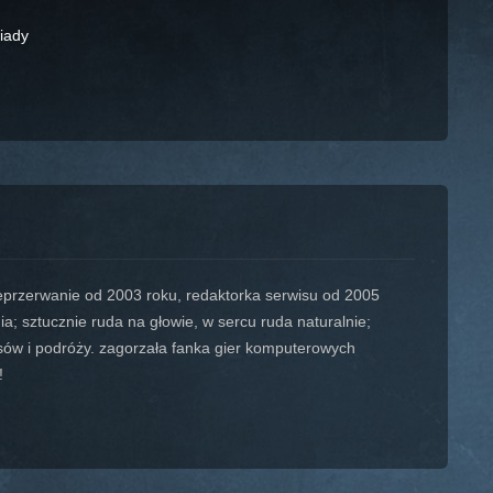
iady
ieprzerwanie od 2003 roku, redaktorka serwisu od 2005
ia; sztucznie ruda na głowie, w sercu ruda naturalnie;
psów i podróży. zagorzała fanka gier komputerowych
!