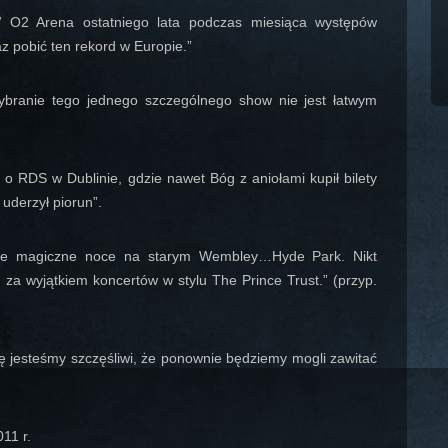
W O2 Arena ostatniego lata podczas miesiąca występów
z pobić ten rekord w Europie.”
ybranie tego jednego szczególnego show nie jest łatwym
o RDS w Dublinie, gdzie nawet Bóg z aniołami kupił bilety
uderzył piorun”.
tkie magiczne noce na starym Wembley…Hyde Park. Nikt
 za wyjątkiem koncertów w stylu The Prince Trust.” (przyp.
ę jesteśmy szczęśliwi, że ponownie będziemy mogli zawitać
11 r.