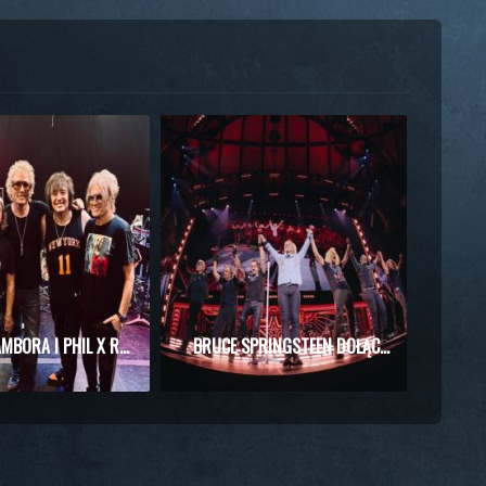
RICHIE SAMBORA I PHIL X RAZEM NA SCENIE! WYJĄTKOWE SPOTKANIE PODCZAS KONCERTU KINGS OF CHAOS
BRUCE SPRINGSTEEN DOŁĄCZYŁ DO BON JOVI PODCZAS WIELKIEGO FINAŁU REZYDENCJI W NOWYM JORKU!