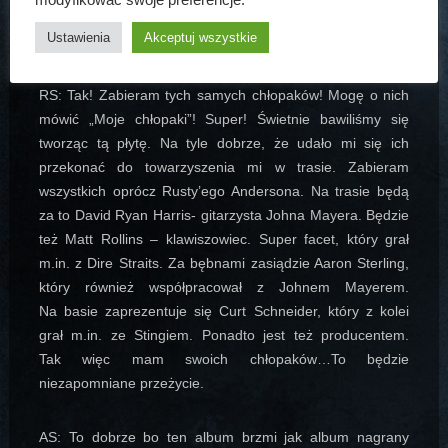
AS: Kogo zabierasz ze sobą w trasę? Ten sam zespół,
Ustawienia
Akceptuj wszystkie
który towarzyszył Ci w studio?
RS: Tak! Zabieram tych samych chłopaków! Mogę o nich
mówić „Moje chłopaki”! Super! Świetnie bawiliśmy się
tworząc tą płytę. Na tyle dobrze, że udało mi się ich
przekonać do towarzyszenia mi w trasie. Zabieram
wszystkich oprócz Rusty’ego Andersona. Na trasie będą
za to David Ryan Harris- gitarzysta Johna Mayera. Będzie
też Matt Rollins – klawiszowiec. Super facet, który grał
m.in. z Dire Straits. Za bębnami zasiądzie Aaron Sterling,
który również współpracował z Johnem Mayerem.
Na basie zaprezentuje się Curt Schneider, który z kolei
grał m.in. ze Stingiem. Ponadto jest też producentem.
Tak więc mam swoich chłopaków…To będzie
niezapomniane przeżycie.
AS: To dobrze bo ten album brzmi jak album nagrany