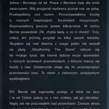
Johna i Berniego od lat. Praca z Berniem była dla mnie
zaszczytem. Mój przyjaciel wydawca poznał nas ze sobą.
Przekąsiliśmy coś razem. Porozmawialiśmy trochę
o naszych inspiracjach, korzeniach muzycznych.
Rozmawialiśmy jeszcze potem kilkukrotnie. W końcu
Bernie powiedział „Ok, chyba łapię o co ci chodzi”. Trzy,
cztery dni później przysłał mi kilka swoich tekstów.
Skupiłem się nad dwoma z czego jeden nie wszedł
na płytę. „Weathering The Storm” odnosi się
do mojego życia, ale równie dobrze może opowiadać
o różnych życiowych przeszkodach, z którymi mierzy się
każdy z nas. Ostatecznie udaje się im przezwyciężyć
przeciwności losu. To utwór z radosnym, pozytywnym
wydźwiękiem.
RS: Bernie tak naprawdę podaje ci tekst na tacy
i to od Ciebie zależy co z nim zrobisz, jak go obrobisz.
Nigdy tak nie pracowałem nad piosenkami. Zawsze słowa