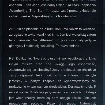
osobami. Elton John jest jedną z nich. Od czasu napisania
„Weathering The Storm” nasza współpraca układa się
całkiem nieźle. Napisaliśmy już kilka utworów.
AS: Pisząc piosenki na album Bon Jovi robisz to wiedząc,
że będzie je wykonywał ktoś inny. Jon jest wokalistą zatem
to zrozumiałe. Na „Aftermath…” porzuciłeś rolę jedynie
gitarzysty i stałeś się wokalistą. To duża zmiana.
RS: Dokładnie. Tworząc piosenki we współpracy z kimś
innym musisz brać pod uwagę jego osobowość,
zastanowić się co chciałbyś żeby przekazał, co chciałbyś
żeby zaśpiewał. Jeśli chodzi o mnie i Jona to nie tyle
jesteśmy w jednym zespole, co wychowywaliśmy się
praktycznie w tym samym środowisku. Dorastaliśmy ok. 5
mil od siebie. Dzieli nas jedynie różnica trzech lat. Dlatego
jest wiele rzeczy, które są nam obojgu bliskie. Jon jest
megafonem zespołu. Piszę dla niego. Natomiast,