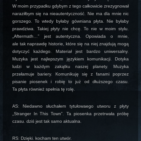
W moim przypadku gdybym z tego całkowicie zrezygnował
naraziłbym się na nieautentyczność. Nie ma dla mnie nic
gorszego. To wtedy byłaby gówniana płyta. Nie byłaby
prawdziwa. Takiej płyty nie chcę. To nie w moim stylu.
„Aftermath…” jest autentyczna. Opowiada o mnie,
ale tak naprawdę historie, które się na niej znajdują mogą
dotyczyć każdego. Materiał jest bardzo uniwersalny.
Muzyka jest najlepszym językiem komunikacji. Dotyka
ludzi w każdym zakątku naszej planety. Muzyka
przełamuje bariery. Komunikuję się z fanami poprzez
pisanie piosenek i robię to już od dłuższego czasu.
Ta płyta również spełnia tę rolę.
AS: Niedawno słuchałem tytułowaego utworu z płyty
„Stranger In This Town”. Ta piosenka przetrwała próbę
czasu. dziś jest tak samo aktualna.
RS: Dzięki. kocham ten utwór.