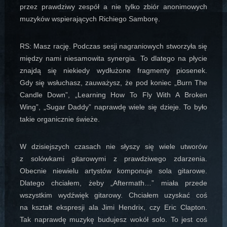
przez prawdziwy zespół a nie tylko zbiór anonimowych
muzyków wspierających Richiego Samborę.
RS: Masz rację. Podczas sesji nagraniowych stworzyła się
między nami niesamowita synergia. To dlatego na płycie
znajdą się niekiedy wydłużone fragmenty piosenek.
Gdy się wsłuchasz, zauważysz, że pod koniec „Burn The
Candle Down”, „Learning How To Fly With A Broken
Wing”, „Sugar Daddy” naprawdę wiele się dzieje. To było
takie organicznie świeże.
W dzisiejszych czasach nie słyszy się wiele utworów
z solówkami gitarowymi z prawdziwego zdarzenia.
Obecnie niewielu artystów komponuje sola gitarowe.
Dlatego chciałem, żeby „Aftermath…” miała przede
wszystkim wydźwięk gitarowy. Chciałem uzyskać coś
na kształt ekspresji ala Jimi Hendrix, czy Eric Clapton.
Tak naprawdę muzykę budujesz wokół solo. To jest coś