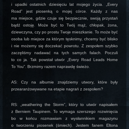
i upadki ostatnich dziesięciu lat mojego życia. „Every
Road” jest piosenką o mojej córce. Każdy z nas
ma miejsce, gdzie czuje się bezpiecznie, swoją przystań
bądź ostoję. Może być to Twój mąż, chłopak, żona,
dziewczyna, czy po prostu Twoje mieszkanie. To może być
osoba lub miejsce za którym tęsknimy, chcemy być blisko
i nie możemy się doczekać powrotu. Z zespołem szybko
zaczęliśmy nadawać na tych samych falach. Poczuli
to co ja. Tak powstał utwór „Every Road Leads Home
To You”. Brzmimy razem naprawdę świeżo.
AS: Czy na albumie znajdziemy utwory, które były
przearanżowywane na etapie nagrań z zespołem?
RS: „weathering the Storm”, który to utwór napisałem
z Berniem Taupinem. To wymaga szerszego rozwinięcia
bo w końcu rozmawiam z wysłannikiem magazynu
o tworzeniu piosenek (śmiech). Jestem fanem Eltona