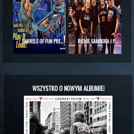
BARRELS OF FUN PREZENTUJE MASZYNĘ DO PINBALLA Z MOTYWAMI BON JOVI
RICHIE SAMBORA I PHIL X RAZEM NA SCENIE! WYJĄTKOWE SPOTKANIE PODCZAS KONCERTU KINGS OF CHAOS
WSZYSTKO O NOWYM ALBUMIE!