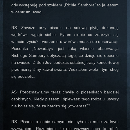
gdy występuję pod szyldem „Richie Sambora” to ja jestem
w centrum uwagi.
RS: Zawsze przy pisaniu na solową płytę dokonuję
wędrówki wgłąb siebie. Pytam siebie co zdarzyło się
w moim życiu? Tworzenie utworów zmusza do obserwacji.
Piosenka „Nowadays” jest taką właśnie obserwacją
Richiego Sambory dotyczącą tego, co dzieje się obecnie
na świecie. Z Bon Jovi podczas ostatniej trasy koncertowej
przemierzyliśmy kawał świata. Widziałem wiele i tym chcę
się podzielić.
AS: Porozmawiajmy teraz chwilę o piosenkach bardziej
osobistych. Kiedy piszesz i śpiewasz tego rodzaju utwory
nie boisz się, że za bardzo się „otwierasz”?
RS: Pisanie o sobie samym nie było dla mnie żadnym
wyzwaniem. Rozumiem, że nie wszyscy chcą to robić.