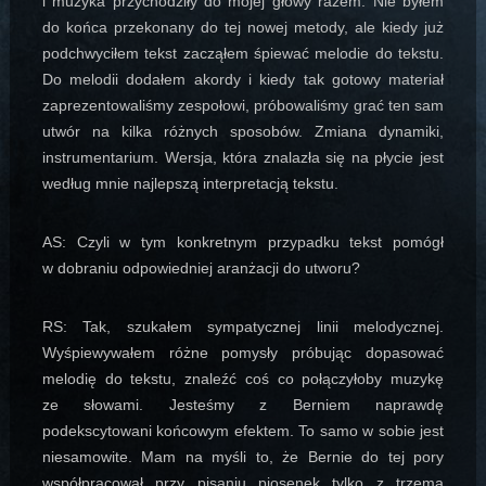
i muzyka przychodziły do mojej głowy razem. Nie byłem
do końca przekonany do tej nowej metody, ale kiedy już
podchwyciłem tekst zacząłem śpiewać melodie do tekstu.
Do melodii dodałem akordy i kiedy tak gotowy materiał
zaprezentowaliśmy zespołowi, próbowaliśmy grać ten sam
utwór na kilka różnych sposobów. Zmiana dynamiki,
instrumentarium. Wersja, która znalazła się na płycie jest
według mnie najlepszą interpretacją tekstu.
AS: Czyli w tym konkretnym przypadku tekst pomógł
w dobraniu odpowiedniej aranżacji do utworu?
RS: Tak, szukałem sympatycznej linii melodycznej.
Wyśpiewywałem różne pomysły próbując dopasować
melodię do tekstu, znaleźć coś co połączyłoby muzykę
ze słowami. Jesteśmy z Berniem naprawdę
podekscytowani końcowym efektem. To samo w sobie jest
niesamowite. Mam na myśli to, że Bernie do tej pory
współpracował przy pisaniu piosenek tylko z trzema