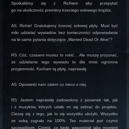
Spotkaliśmy się z Richiem aby przepytać
go na okoliczność premiery trzeciego solowego krążka.
AS: Richie! Gratulujemy trzeciej solowej płyty. Musi być
miło udzielać wywiadów bez konieczności odpowiadania
na te same pytania dotyczące „Wanted Dead Or Alive”?
RS: Cóż, czasami musisz to robić… Ale muszę przyznać,
że udzielanie tego wywiadu to dla mnie ogromna
przyjemność. Kocham tą płytę, naprawdę.
AS: Opowiedz nam zatem co nieco o niej.
RS: Jestem naprawdę zadowolony z piosenek tak, jak
i z muzyków, których udało mi się zebrać do projektu.
Cieszę się z tego, jak to się wszystko ułożyło. Wszystko
ze sobą zagrało na 100%. Ten materiał jest czymś
szczególnym. Czymś, co będę wspominał jako moment