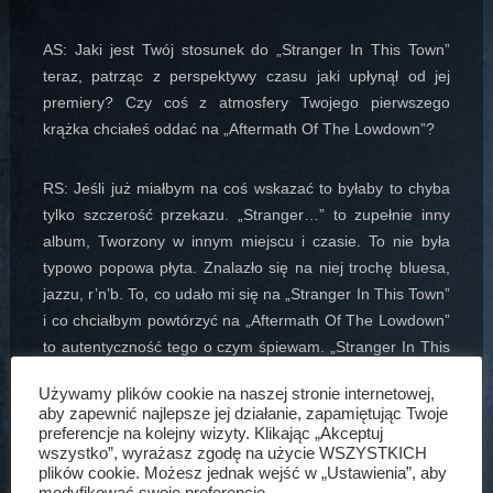
AS: Jaki jest Twój stosunek do „Stranger In This Town”
teraz, patrząc z perspektywy czasu jaki upłynął od jej
premiery? Czy coś z atmosfery Twojego pierwszego
krążka chciałeś oddać na „Aftermath Of The Lowdown”?
RS: Jeśli już miałbym na coś wskazać to byłaby to chyba
tylko szczerość przekazu. „Stranger…” to zupełnie inny
album, Tworzony w innym miejscu i czasie. To nie była
typowo popowa płyta. Znalazło się na niej trochę bluesa,
jazzu, r’n’b. To, co udało mi się na „Stranger In This Town”
i co chciałbym powtórzyć na „Aftermath Of The Lowdown”
to autentyczność tego o czym śpiewam. „Stranger In This
Town” to bardzoo szczera płyta. Do tej pory bardzo dużo
Używamy plików cookie na naszej stronie internetowej,
dla mnie znaczy. Kiedy ruszę w trasę promującą
aby zapewnić najlepsze jej działanie, zapamiętując Twoje
„Aftermath…” przypomnę też piosenki z „Stranger In This
preferencje na kolejny wizyty. Klikając „Akceptuj
Town”.
wszystko”, wyrażasz zgodę na użycie WSZYSTKICH
plików cookie. Możesz jednak wejść w „Ustawienia”, aby
modyfikować swoje preferencje.