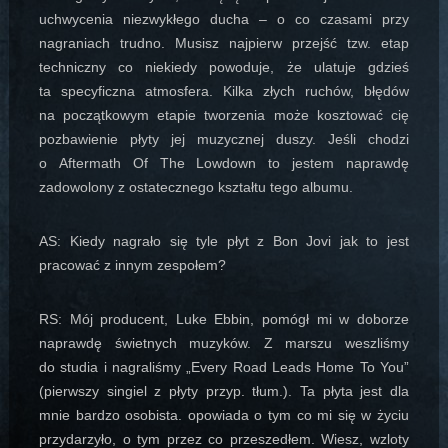
uchwycenia niezwykłego ducha – o co czasami przy
nagraniach trudno. Musisz najpierw przejść tzw. etap
techniczny co niekiedy powoduje, że ulatuje gdzieś
ta specyficzna atmosfera. Kilka złych ruchów, błędów
na początkowym etapie tworzenia może kosztować cię
pozbawienie płyty jej muzycznej duszy. Jeśli chodzi
o Aftermath Of The Lowdown to jestem naprawdę
zadowolony z ostatecznego kształtu tego albumu.
AS: Kiedy nagrało się tyle płyt z Bon Jovi jak to jest
pracować z innym zespołem?
RS: Mój producent, Luke Ebbin, pomógł mi w doborze
naprawdę świetnych muzyków. Z marszu weszliśmy
do studia i nagraliśmy „Every Road Leads Home To You”
(pierwszy singiel z płyty przyp. tłum.). Ta płyta jest dla
mnie bardzo osobista. opowiada o tym co mi się w życiu
przydarzyło, o tym przez co przeszedłem. Wiesz, wzloty