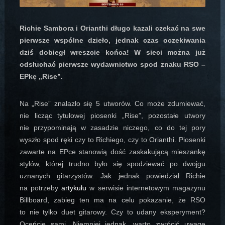
Richie Sambora i Orianthi długo kazali czekać na swe
pierwsze wspólne dzieło, jednak czas oczekiwania
dziś dobiegł wreszcie końca! W sieci można już
odsłuchać pierwsze wydawnictwo spod znaku RSO –
EPkę „Rise”.
Na „Rise” znalazło się 5 utworów. Co może zdumiewać,
nie licząc tytułowej piosenki „Rise”, pozostałe utwory
nie przypominają w zasadzie niczego, co do tej pory
wyszło spod ręki czy to Richiego, czy to Orianthi. Piosenki
zawarte na EPce stanowią dość zaskakującą mieszankę
stylów, której trudno było się spodziewać po dwojgu
uznanych gitarzystów. Jak jednak powiedział Richie
na potrzeby
artykułu
w serwisie internetowym magazynu
Billboard, zabieg ten ma na celu pokazanie, że RSO
to nie tylko duet gitarowy. Czy to udany eksperyment?
Oceńcie sami. Niemniej jednak, warto zwrócić uwagę