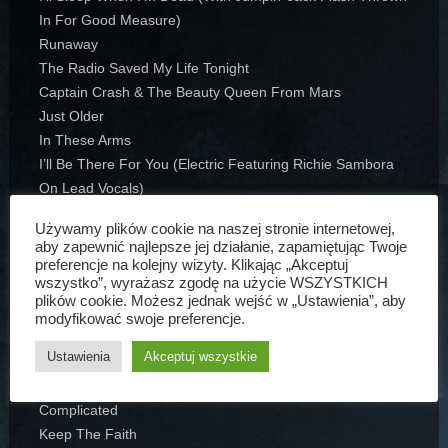
In For Good Measure)
Runaway
The Radio Saved My Life Tonight
Captain Crash & The Beauty Queen From Mars
Just Older
In These Arms
I’ll Be There For You (Electric Featuring Richie Sambora
On Lead Vocals)
Have A Nice Day
Używamy plików cookie na naszej stronie internetowej,
Who Says You Can’t Go Home
aby zapewnić najlepsze jej działanie, zapamiętując Twoje
It’s My Life
preferencje na kolejny wizyty. Klikając „Akceptuj
wszystko”, wyrażasz zgodę na użycie WSZYSTKICH
Bad Medicine (With Shout)
plików cookie. Możesz jednak wejść w „Ustawienia”, aby
Raise Your Hands
modyfikować swoje preferencje.
Livin’ On A Prayer
Ustawienia
Akceptuj wszystkie
Bisy:
Complicated
Keep The Faith