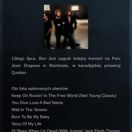
13tego lipca, Bon Jovi zagrali kolejny koncert na Parc
Jean Drapeau w Montrealu, w kanadyjskiej prowincji
Quebec.
Oto lista wykonanych utworów:
Keep On Rockin’ In The Free World (Neil Young Classic)
You Give Love A Bad Name
Wild In The Streets
Born To Be My Baby
Story Of My Life
I’ll Sleep When I’m Dead (With Jumpin’ Jack Flash Thrown