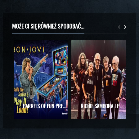
MOŻE CI SIĘ RÓWNIEŻ SPODOBAĆ...
BARRELS OF FUN PREZENTUJE MASZYNĘ DO PINBALLA Z MOTYWAMI BON JOVI
RICHIE SAMBORA I PHIL X RAZEM NA SCENIE! WYJĄTKOWE SPOTKANIE PODCZAS KONCERTU KINGS OF CHAOS