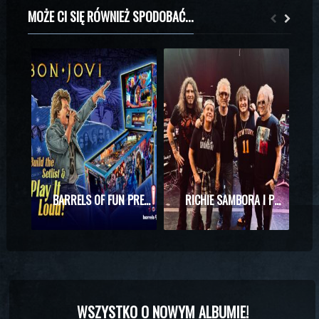
MOŻE CI SIĘ RÓWNIEŻ SPODOBAĆ...
BARRELS OF FUN PREZENTUJE MASZYNĘ DO PINBALLA Z MOTYWAMI BON JOVI
RICHIE SAMBORA I PHIL X RAZEM NA SCENIE! WYJĄTKOWE SPOTKANIE PODCZAS KONCERTU KINGS OF CHAOS
WSZYSTKO O NOWYM ALBUMIE!