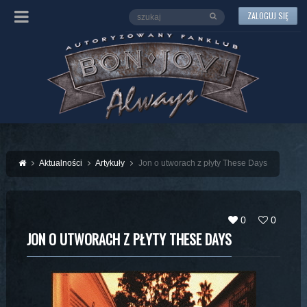
ZALOGUJ SIĘ
Aktualności
Artykuły
Jon o utworach z płyty These Days
0
0
JON O UTWORACH Z PŁYTY THESE DAYS