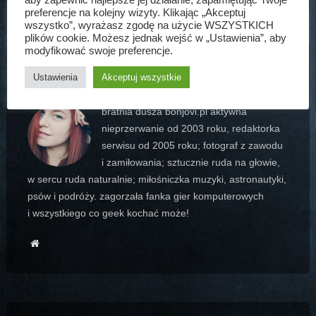
preferencje na kolejny wizyty. Klikając „Akceptuj
wszystko”, wyrażasz zgodę na użycie WSZYSTKICH
plików cookie. Możesz jednak wejść w „Ustawienia”, aby
modyfikować swoje preferencje.
AGATA MATUSZEWSKA
Ustawienia
Akceptuj wszystkie
bratnia dusza bonjovi.pl aktywna
nieprzerwanie od 2003 roku, redaktorka
serwisu od 2005 roku; fotograf z zawodu
i zamiłowania; sztucznie ruda na głowie,
w sercu ruda naturalnie; miłośniczka muzyki, astronautyki,
psów i podróży. zagorzała fanka gier komputerowych
i wszystkiego co geek kochać może!