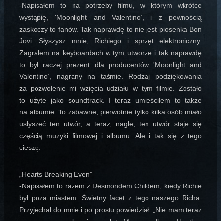
-Napisałem to na potrzeby filmu, w którym wkrótce
wystąpię, 'Moonlight and Valentino’, i z pewnością
zaskoczy to fanów. Tak naprawdę to nie jest piosenka Bon
Jovi. Słyszysz mnie, Richiego i sprzęt elektroniczny.
Zagrałem na keyboardach w tym utworze i tak naprawdę
to był raczej prezent dla producentów 'Moonlight and
Valentino’, nagrany na taśmie. Rodzaj podziękowania
za pozwolenie mi wzięcia udziału w tym filmie. Zostało
to użyte jako soundtrack. I teraz umieściłem to także
na albumie. To zabawne, pierwotnie tylko kilka osób miało
usłyszeć ten utwór, a teraz, nagle, ten utwór staje się
częścią muzyki filmowej i albumu. Ale i tak się z tego
cieszę.
„Hearts Breaking Even”
-Napisałem to razem z Desmondem Childem, kiedy Richie
był poza miastem. Świetny facet z tego naszego Richa.
Przyjechał do mnie i po prostu powiedział: „Nie mam teraz