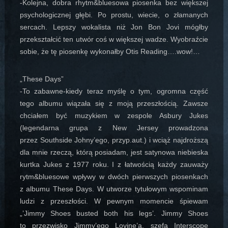
-Kolejna, dobra rhytm&bluesowa piosenka bez większej
psychologicznej głębi. Po prostu, wiecie, o złamanych
sercach. Lepszy wokalista niż Jon Bon Jovi mógłby
przekształcić ten utwór coś w większej wadze. Wyobraźcie
sobie, że tę piosenkę wykonałby Otis Reading….wow!…
„These Days”
-To zabawne-kiedy teraz myślę o tym, ogromna część
tego albumu wiązała się z moją przeszłością. Zawsze
chciałem być muzykiem w zespole Asbury Jukes
(legendarna grupa z New Jersey prowadzona
przez Southside Johny’ego, przyp.aut.) i wciąż najdroższą
dla mnie rzeczą, którą posiadam, jest satynowa niebieska
kurtka Jukes z 1977 roku. I z łatwością każdy zauważy
rytm&bluesowe wpływy w dwóch pierwszych piosenkach
z albumu These Days. W utworze tytułowym wspominam
ludzi z przeszłości. W pewnym momencie śpiewam
„’Jimmy Shoes busted both his legs’. Jimmy Shoes
to przezwisko Jimmy’ego Lovine’a, szefa Interscope