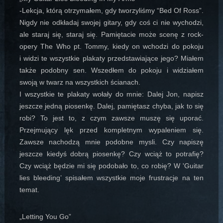
-Lekcja, którą otrzymałem, gdy tworzyliśmy “Bed Of Ross”.
Nigdy nie odkładaj swojej gitary, gdy coś ci nie wychodzi,
ale staraj się, staraj się. Pamiętacie może scenę z rock-
opery The Who pt. Tommy, kiedy on wchodzi do pokoju
i widzi te wszystkie plakaty przedstawiające jego? Miałem
także podobny sen. Wszedłem do pokoju i widziałem
swoją w twarz na wszystkich ścianach.
I wszystkie te plakaty wołały do mnie: Dalej Jon, napisz
jeszcze jedną piosenkę. Dalej, pamiętasz chyba, jak to się
robi? To jest to, z czym zawsze muszę się uporać.
Przejmujący lęk przed kompletnym wypaleniem się.
Zawsze nachodzą mnie podobne mysli. Czy napiszę
jeszcze kiedyś dobrą piosenkę? Czy wciąż to potrafię?
Czy wciąż będzie mi się podobało to, co robię? W 'Guitar
lies bleeding’ spisałem wszystkie moje frustracje na ten
temat.
„Letting You Go”