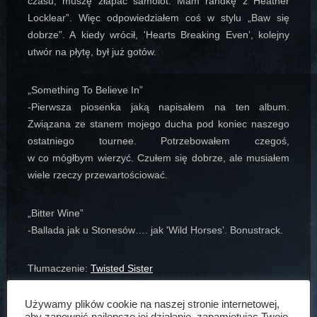
czasu, muszę złapać samolot. Mam randkę z Heather
Locklear”. Więc odpowiedziałem coś w stylu „Baw się
dobrze”. A kiedy wrócił, 'Hearts Breaking Even’, kolejny
utwór na płytę, był już gotów.
„Something To Believe In”
-Pierwsza piosenka jaką napisałem na ten album.
Związana ze stanem mojego ducha pod koniec naszego
ostatniego tournee. Potrzebowałem czegoś,
w co mógłbym wierzyć. Czułem się dobrze, ale musiałem
wiele rzeczy przewartościować.
„Bitter Wine”
-Ballada jak u Stonesów…. jak 'Wild Horses’. Bonustrack.
Tłumaczenie:
Twisted Sister
Agata Matuszewska
28 kwi, 2015
Artykuły
Używamy plików cookie na naszej stronie internetowej,
aby zapewnić najlepsze jej działanie, zapamiętując Twoje