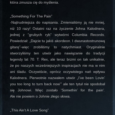
która zmusza cię do myślenia.
„Something For The Pain”
-Najtrudniejsza do napisania. Zmienialiśmy ją nie mniej,
niż 10 razy! Ostatni raz na życzenie Johna Kalodnera,
jednej z “grubych ryb” wytwórni Columbia Records.
Powiedział: „Dajcie tu jakiś akordeon. I dwunastostrunową
gitarę”-więc zrobiliśmy to natychmiast. Oryginalnie
stworzyliśmy ten utwór jako nawiązanie do tradycji
legendy lat 70. T. Rex, ale teraz brzmi on tak unikalnie,
że po naszych wcześniejszych inspiracjach nie ma w nim
ani śladu. Oczywiście, oprócz oczywistego nań wpływu
Kalodnera. Pierwotnie nazwałem utwór „I’ve been Lovin’
you too long to turn back now'” ale ten tytuł nie spodobał
się Johnowi. Więc zostało 'Somethin’ for the pain’.
Ale nie powiem o Johnie złego słowa.
„This Ain’t A Love Song”