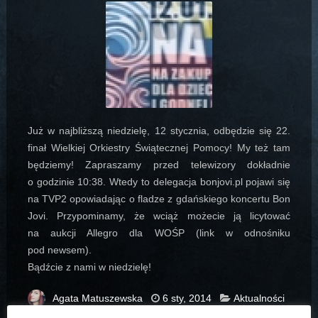
Już w najbliższą niedzielę,
12 stycznia
, odbędzie się 22.
finał Wielkiej Orkiestry Świątecznej Pomocy! My też tam
będziemy! Zapraszamy przed telewizory dokładnie
o godzinie
10:38
. Wtedy to delegacja bonjovi.pl pojawi się
na
TVP2
opowiadając o fladze z gdańskiego koncertu Bon
Jovi. Przypominamy, że wciąż możecie ją licytować
na aukcji Allegro dla WOŚP (link w odnośniku
pod newsem).
Bądźcie z nami w niedzielę!
Agata Matuszewska
6 sty, 2014
Aktualności