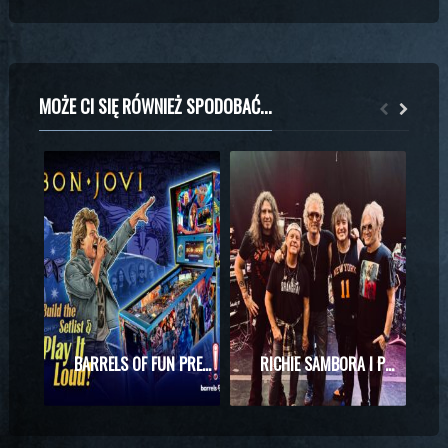
MOŻE CI SIĘ RÓWNIEŻ SPODOBAĆ...
BARRELS OF FUN PREZENTUJE MASZYNĘ DO PINBALLA Z MOTYWAMI BON JOVI
RICHIE SAMBORA I PHIL X RAZEM NA SCENIE! WYJĄTKOWE SPOTKANIE PODCZAS KONCERTU KINGS OF CHAOS