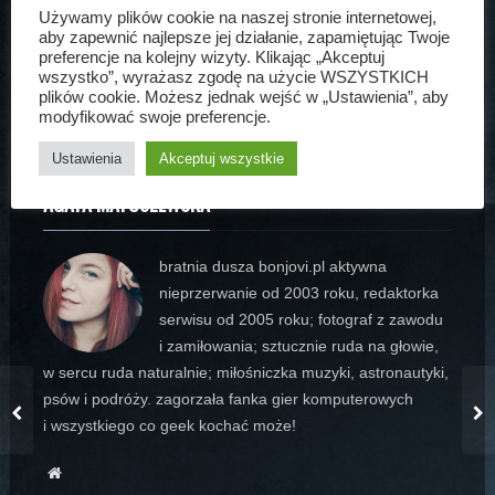
Używamy plików cookie na naszej stronie internetowej,
aukcja
bonjovipl
final
flaga
gdansk
aby zapewnić najlepsze jej działanie, zapamiętując Twoje
preferencje na kolejny wizyty. Klikając „Akceptuj
licytacja
tvp2
wosp
wszystko”, wyrażasz zgodę na użycie WSZYSTKICH
plików cookie. Możesz jednak wejść w „Ustawienia”, aby
modyfikować swoje preferencje.
Ustawienia
Akceptuj wszystkie
AGATA MATUSZEWSKA
bratnia dusza bonjovi.pl aktywna
nieprzerwanie od 2003 roku, redaktorka
serwisu od 2005 roku; fotograf z zawodu
i zamiłowania; sztucznie ruda na głowie,
w sercu ruda naturalnie; miłośniczka muzyki, astronautyki,
psów i podróży. zagorzała fanka gier komputerowych
i wszystkiego co geek kochać może!