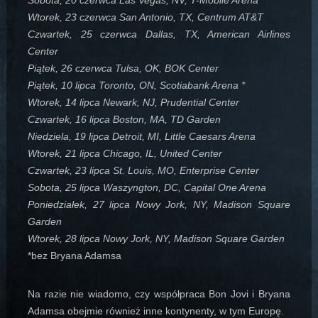
Sobota, 20 czerwca Las Vegas, NV, T-Mobile Arena *
Wtorek, 23 czerwca San Antonio, TX, Centrum AT&T
Czwartek, 25 czerwca Dallas, TX, American Airlines
Center
Piątek, 26 czerwca Tulsa, OK, BOK Center
Piątek, 10 lipca Toronto, ON, Scotiabank Arena *
Wtorek, 14 lipca Newark, NJ, Prudential Center
Czwartek, 16 lipca Boston, MA, TD Garden
Niedziela, 19 lipca Detroit, MI, Little Caesars Arena
Wtorek, 21 lipca Chicago, IL, United Center
Czwartek, 23 lipca St. Louis, MO, Enterprise Center
Sobota, 25 lipca Waszyngton, DC, Capital One Arena
Poniedziałek, 27 lipca Nowy Jork, NY, Madison Square
Garden
Wtorek, 28 lipca Nowy Jork, NY, Madison Square Garden
*bez Bryana Adamsa
Na razie nie wiadomo, czy współpraca Bon Jovi i Bryana
Adamsa obejmie również inne kontynenty, w tym Europę.