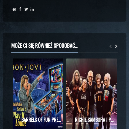
MOŻE CI SIĘ RÓWNIEŻ SPODOBAĆ...
BARRELS OF FUN PREZENTUJE MASZYNĘ DO PINBALLA Z MOTYWAMI BON JOVI
RICHIE SAMBORA I PHIL X RAZEM NA SCENIE! WYJĄTKOWE SPOTKANIE PODCZAS KONCERTU KINGS OF CHAOS