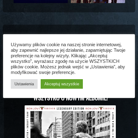
0
Używamy plików cookie na naszej stronie internetowej,
aby zapewnić najlepsze jej działanie, zapamiętując Twoje
DODAJ KOMENTARZ
preferencje na kolejny wizyty. Klikając „Akceptuj
wszystko”, wyrażasz zgodę na użycie WSZYSTKICH
plików cookie. Możesz jednak wejść w „Ustawienia”, aby
Musisz się
zalogować
, aby móc dodać komentarz.
modyfikować swoje preferencje.
Ustawienia
Akceptuj wszystkie
WSZYSTKO O NOWYM ALBUMIE!