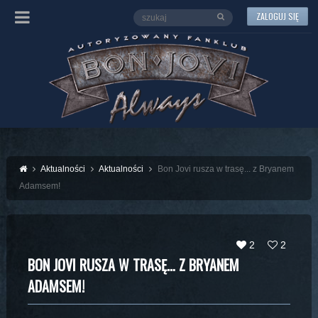
ZALOGUJ SIĘ
Aktualności
Aktualności
Bon Jovi rusza w trasę... z Bryanem
Adamsem!
2
2
BON JOVI RUSZA W TRASĘ… Z BRYANEM
ADAMSEM!