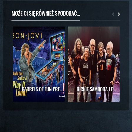
MOŻE CI SIĘ RÓWNIEŻ SPODOBAĆ...
BARRELS OF FUN PREZENTUJE MASZYNĘ DO PINBALLA Z MOTYWAMI BON JOVI
RICHIE SAMBORA I PHIL X RAZEM NA SCENIE! WYJĄTKOWE SPOTKANIE PODCZAS KONCERTU KINGS OF CHAOS