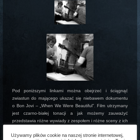
Pod poniższymi linkami można obejrzeć i ściągnąć
zwiastun do mającego ukazać się niebawem dokumentu
o Bon Jovi – „When We Were Beautiful”. Film utrzymany
jest czarno-białej tonacji a jak możemy zauważyć
przedstawia różne wywiady z zespołem i różne sceny z ich
normalnego życia. Zapowiada się niezwykle interesujący
Używamy plików cookie na naszej stronie internetowej,
dokument dla każdego fana zespołu.