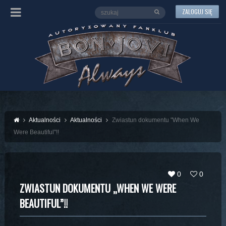
ZALOGUJ SIĘ
Aktualności
Aktualności
Zwiastun dokumentu "When We
Were Beautiful"!!
0
0
ZWIASTUN DOKUMENTU „WHEN WE WERE
BEAUTIFUL”!!