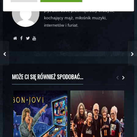
Założyciel www.bonjovi.pl, kolekcjoner
płyt Bon Jovi, przemądrzały erudyta,
kochający mąż, miłośnik muzyki,
internetów i furiat.
MOŻE CI SIĘ RÓWNIEŻ SPODOBAĆ...