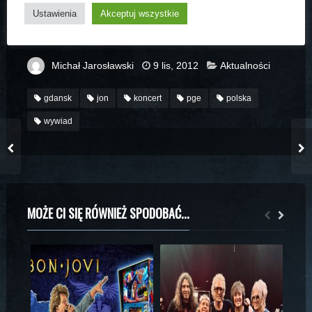
organizatora koncertu, który odbędzie się na gdańskiej
Ustawienia
Akceptuj wszystkie
PGE Arena 19 czerwca 2013. Link do artykułu, który każdy
może sobie pobrać zamieszczam poniżej. Miłej lektury!
Michał Jarosławski
9 lis, 2012
Aktualności
gdansk
jon
koncert
pge
polska
wywiad
MOŻE CI SIĘ RÓWNIEŻ SPODOBAĆ...