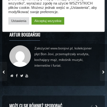
wszystko”, wyrażasz zgodę na użycie WSZYSTKICH
Artur Bogdański
10 sty, 2006
Aktualności
plików cookie. Możesz jednak wejść w „Ustawienia”, aby
modyfikować swoje preferencje.
Ustawienia
Akceptuj wszystkie
ARTUR BOGDAŃSKI
Założyciel www.bonjovi.pl, kolekcjoner
płyt Bon Jovi, przemądrzały erudyta,
kochający mąż, miłośnik muzyki,
internetów i furiat.
MOŻE CI SIĘ RÓWNIEŻ SPODOBAĆ...