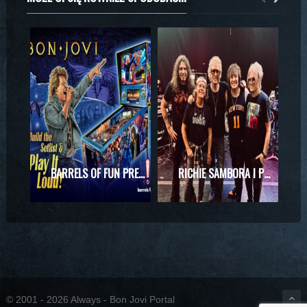
BARRELS OF FUN PREZENTUJE MASZYNĘ DO PINBALLA Z MOTYWAMI BON JOVI
RICHIE SAMBORA I PHIL X RAZEM NA SCENIE! WYJĄTKOWE SPOTKANIE PODCZAS KONCERTU KINGS OF CHAOS
© 2001 - 2026 Always - Bon Jovi Portal