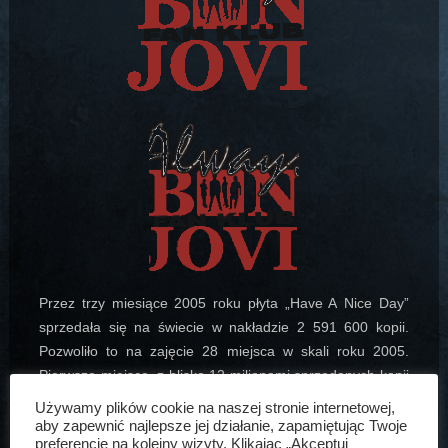
Przez trzy miesiące 2005 roku płyta „Have A Nice Day”
sprzedała się na świecie w nakładzie 2 591 600 kopii.
Pozwoliło to na zajęcie 28 miejsca w skali roku 2005.
Pierwsze miejsce, z blisko 12 milionami sprzedanych kopii
osiągneła grupa Green Day z krążkiem „American Idiot”.
Używamy plików cookie na naszej stronie internetowej,
Pełna lista pod podanym odnośniekiem.
aby zapewnić najlepsze jej działanie, zapamiętując Twoje
preferencje na kolejny wizyty. Klikając „Akceptuj