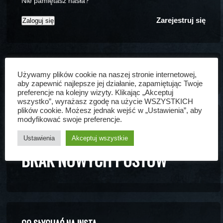
Nie pamiętasz hasła?
Zarejestruj się
Używamy plików cookie na naszej stronie internetowej,
aby zapewnić najlepsze jej działanie, zapamiętując Twoje
preferencje na kolejny wizyty. Klikając „Akceptuj
wszystko”, wyrażasz zgodę na użycie WSZYSTKICH
plików cookie. Możesz jednak wejść w „Ustawienia”, aby
modyfikować swoje preferencje.
CO SŁYCHAĆ NA FORUM
Ustawienia
Akceptuj wszystkie
BRAK NOWYCH POSTÓW