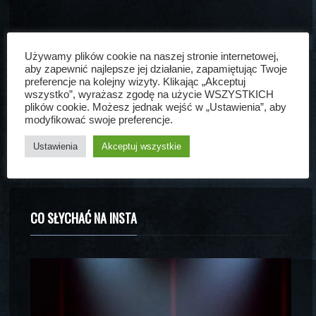
Używamy plików cookie na naszej stronie internetowej,
aby zapewnić najlepsze jej działanie, zapamiętując Twoje
CO SŁYCHAĆ NA FORUM
preferencje na kolejny wizyty. Klikając „Akceptuj
wszystko”, wyrażasz zgodę na użycie WSZYSTKICH
plików cookie. Możesz jednak wejść w „Ustawienia”, aby
BRAK NOWYCH POSTÓW
modyfikować swoje preferencje.
Ustawienia
Akceptuj wszystkie
CO SŁYCHAĆ NA INSTA