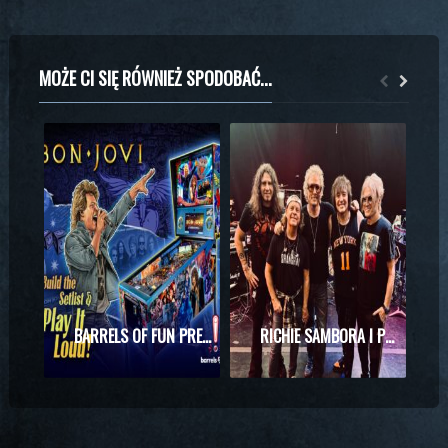
MOŻE CI SIĘ RÓWNIEŻ SPODOBAĆ...
BARRELS OF FUN PREZENTUJE MASZYNĘ DO PINBALLA Z MOTYWAMI BON JOVI
RICHIE SAMBORA I PHIL X RAZEM NA SCENIE! WYJĄTKOWE SPOTKANIE PODCZAS KONCERTU KINGS OF CHAOS