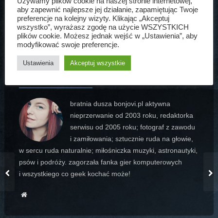
Używamy plików cookie na naszej stronie internetowej,
aby zapewnić najlepsze jej działanie, zapamiętując Twoje
redakcja
swieta
wielkanoc
zyczenia
preferencje na kolejny wizyty. Klikając „Akceptuj
wszystko”, wyrażasz zgodę na użycie WSZYSTKICH
plików cookie. Możesz jednak wejść w „Ustawienia”, aby
modyfikować swoje preferencje.
Ustawienia
Akceptuj wszystkie
AGATA MATUSZEWSKA
bratnia dusza bonjovi.pl aktywna
nieprzerwanie od 2003 roku, redaktorka
serwisu od 2005 roku; fotograf z zawodu
i zamiłowania; sztucznie ruda na głowie,
w sercu ruda naturalnie; miłośniczka muzyki, astronautyki,
psów i podróży. zagorzała fanka gier komputerowych
i wszystkiego co geek kochać może!