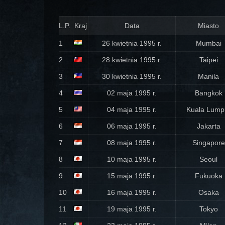
L.P.
Kraj
Data
Miasto
1
26 kwietnia 1995 r.
Mumbai
2
28 kwietnia 1995 r.
Taipei
3
30 kwietnia 1995 r.
Manila
4
02 maja 1995 r.
Bangkok
5
04 maja 1995 r.
Kuala Lump
6
06 maja 1995 r.
Jakarta
7
08 maja 1995 r.
Singapore
8
10 maja 1995 r.
Seoul
9
15 maja 1995 r.
Fukuoka
10
16 maja 1995 r.
Osaka
11
19 maja 1995 r.
Tokyo