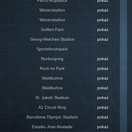
Parco Acquatica
pokaż
Weserstadion
pokaż
Weserstadion
pokaż
Goffert Park
pokaż
Georg-Melches-Stadion
pokaż
Sportsforumpark
Nurburgring
pokaż
Rock im Park
pokaż
Waldbuhne
pokaż
Waldbuhne
pokaż
St. Jakob Stadium
pokaż
A1 Circuit Ring
pokaż
Barcelona Olympic Stadium
pokaż
Estadio Jose Alvalade
pokaż