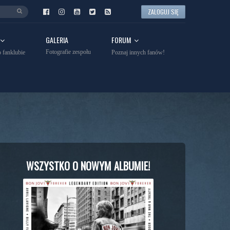
ZALOGUJ SIĘ
GALERIA
FORUM
Fotografie zespołu
 fanklubie
Poznaj innych fanów!
WSZYSTKO O NOWYM ALBUMIE!