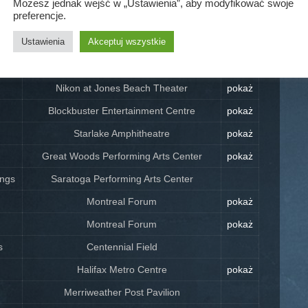
Możesz jednak wejść w „Ustawienia”, aby modyfikować swoje
preferencje.
Ruisrock festival,Ruissalo
pokaż
Ustawienia
Akceptuj wszystkie
Nikon at Jones Beach Theater
pokaż
Nikon at Jones Beach Theater
pokaż
Nikon at Jones Beach Theater
pokaż
Blockbuster Entertainment Centre
pokaż
Starlake Amphitheatre
pokaż
Great Woods Performing Arts Center
pokaż
ings
Saratoga Performing Arts Center
Montreal Forum
pokaż
Montreal Forum
pokaż
s
Centennial Field
Halifax Metro Centre
pokaż
Merriweather Post Pavilion