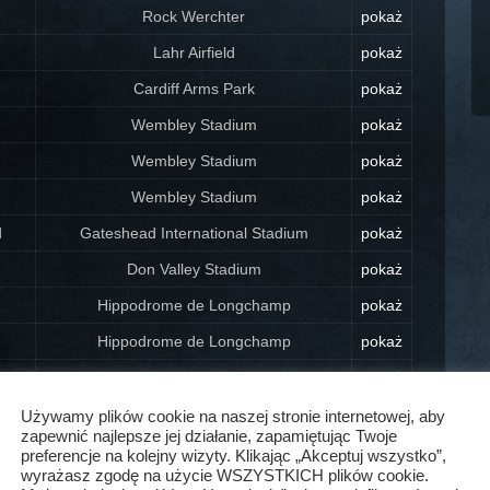
Rock Werchter
pokaż
Lahr Airfield
pokaż
Cardiff Arms Park
pokaż
Wembley Stadium
pokaż
Wembley Stadium
pokaż
Wembley Stadium
pokaż
d
Gateshead International Stadium
pokaż
Don Valley Stadium
pokaż
Hippodrome de Longchamp
pokaż
Hippodrome de Longchamp
pokaż
RDS Arena
pokaż
m
Naval Museum Grounds
pokaż
Używamy plików cookie na naszej stronie internetowej, aby
zapewnić najlepsze jej działanie, zapamiętując Twoje
m
Feijenoord Stadium
pokaż
preferencje na kolejny wizyty. Klikając „Akceptuj wszystko”,
wyrażasz zgodę na użycie WSZYSTKICH plików cookie.
Dyrskuepladsen
pokaż