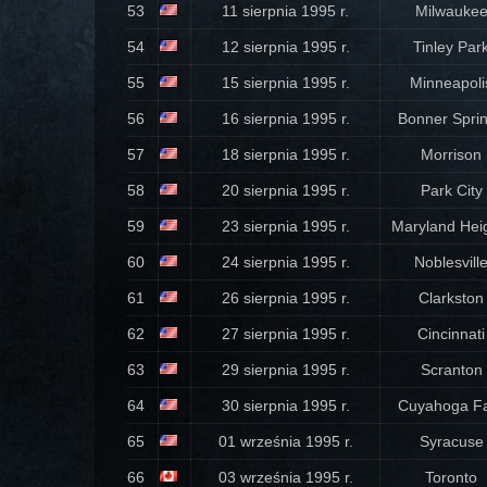
53
11 sierpnia 1995 r.
Milwauke
54
12 sierpnia 1995 r.
Tinley Par
55
15 sierpnia 1995 r.
Minneapoli
56
16 sierpnia 1995 r.
Bonner Spri
57
18 sierpnia 1995 r.
Morrison
58
20 sierpnia 1995 r.
Park City
59
23 sierpnia 1995 r.
Maryland Hei
60
24 sierpnia 1995 r.
Noblesvill
61
26 sierpnia 1995 r.
Clarkston
62
27 sierpnia 1995 r.
Cincinnati
63
29 sierpnia 1995 r.
Scranton
64
30 sierpnia 1995 r.
Cuyahoga Fa
65
01 września 1995 r.
Syracuse
66
03 września 1995 r.
Toronto