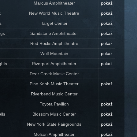
e
Marcus Amphitheater
pokaż
k
New World Music Theatre
pokaż
s
Target Center
pokaż
ngs
Sandstone Amphitheater
pokaż
Red Rocks Amphitheatre
pokaż
Wolf Mountain
pokaż
ghts
Riverport Amphitheater
pokaż
e
Deer Creek Music Center
Pine Knob Music Theater
pokaż
Riverbend Music Center
Toyota Pavilion
pokaż
lls
Blossom Music Center
pokaż
New York State Fairgrounds
pokaż
Molson Amphitheater
pokaż