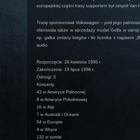
europejskiej części trasy supportem był zespół Van
Trasę sponsorował Volkswagen – pod jego patronat
oferowała także w sprzedaży model Golfa w wersji „
np. gałka zmiany biegów i tło licznika z napisem „
audio.
Rozpoczęcie: 26 kwietnia 1995 r.
Zakończenie: 19 lipca 1996 r.
Odnogi: 5
Koncerty:
43 w Ameryce Północnej
8 w Ameryce Poludniowej
16 w Azji
7 w Australii i Oceanii
54 w Europie
4 w Afryce
132 w sumie