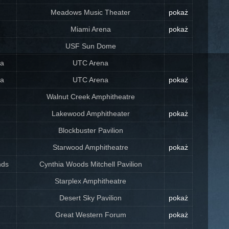
Meadows Music Theater
pokaż
Miami Arena
pokaż
USF Sun Dome
ga
UTC Arena
ga
UTC Arena
pokaż
Walnut Creek Amphitheatre
Lakewood Amphitheater
pokaż
Blockbuster Pavilion
Starwood Amphitheatre
pokaż
nds
Cynthia Woods Mitchell Pavilion
Starplex Amphitheatre
Desert Sky Pavilion
pokaż
Great Western Forum
pokaż