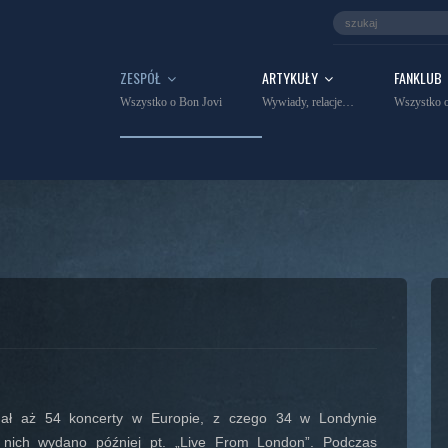
ZESPÓŁ
ARTYKUŁY
FANKLUB
Wszystko o Bon Jovi
Wywiady, relacje…
Wszystko o
dał aż 54 koncerty w Europie, z czego 34 w Londynie
 nich wydano później pt. „Live From London”. Podczas