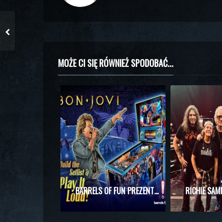
MOŻE CI SIĘ RÓWNIEŻ SPODOBAĆ...
BARRELS OF FUN PREZENTUJE MASZYNĘ DO PINBALLA Z MOTYWAMI BON JOVI