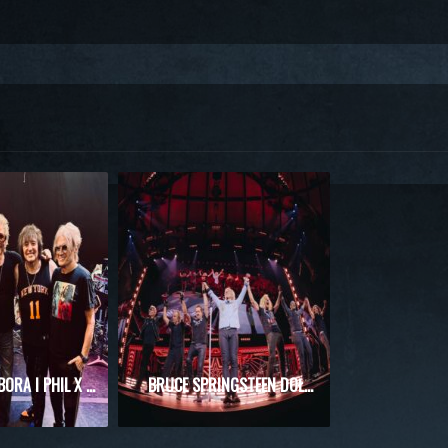
RICHIE SAMBORA I PHIL X RAZEM NA SCENIE! WYJĄTKOWE SPOTKANIE PODCZAS KONCERTU KINGS OF CHAOS
BRUCE SPRINGSTEEN DOŁĄCZYŁ DO BON JOVI PODCZAS WIELKIEGO FINAŁU REZYDENCJI W NOWYM JORKU!