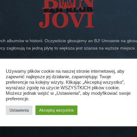
ch albumów w historii. Oczywiście głosujemy an BJ!
Umownie na głosuj
zycy zagłosują na jedną płytę to większa jest szansa na wyższe miejsc
ści
Używamy plików cookie na naszej stronie internetowej, aby
zapewnić najlepsze jej działanie, zapamiętując Twoje
preferencje na kolejny wizyty. Klikając „Akceptuj wszystko”,
wyrażasz zgodę na użycie WSZYSTKICH plików cookie.
Możesz jednak wejść w „Ustawienia”, aby modyfikować swoje
preferencje.
Ustawienia
Akceptuj wszystkie
er płyt Bon Jovi, przemądrzały erudyta, kochający mąż, miłośnik muzyki,