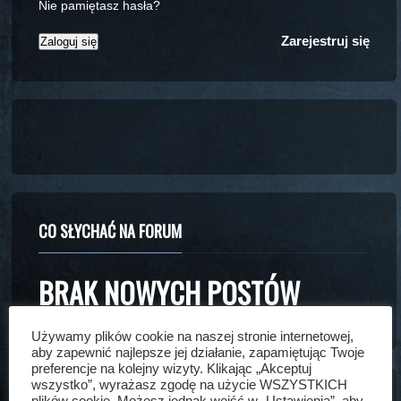
Nie pamiętasz hasła?
Zarejestruj się
CO SŁYCHAĆ NA FORUM
BRAK NOWYCH POSTÓW
Używamy plików cookie na naszej stronie internetowej,
aby zapewnić najlepsze jej działanie, zapamiętując Twoje
preferencje na kolejny wizyty. Klikając „Akceptuj
wszystko”, wyrażasz zgodę na użycie WSZYSTKICH