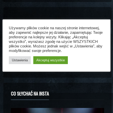
Używamy plików cookie na naszej stronie internetowej,
aby zapewnić najlepsze jej działanie, zapamiętując Twoje
preferencje na kolejny wizyty. Klikając „Akceptuj
wszystko”, wyrażasz zgodę na użycie WSZYSTKICH
CO SŁYCHAĆ NA FORUM
plików cookie. Możesz jednak wejść w „Ustawienia”, aby
modyfikować swoje preferencje.
BRAK NOWYCH POSTÓW
Ustawienia
Akceptuj wszystkie
CO SŁYCHAĆ NA INSTA