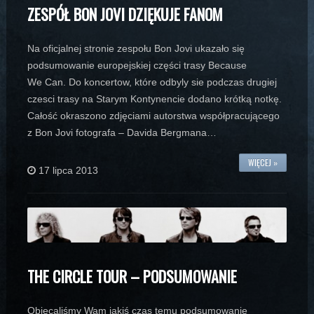
ZESPÓŁ BON JOVI DZIĘKUJE FANOM
Na oficjalnej stronie zespołu Bon Jovi ukazało się
podsumowanie europejskiej części trasy Because
We Can. Do koncertow, które odbyly sie podczas drugiej
czesci trasy na Starym Kontynencie dodano krótką notkę.
Całość okraszono zdjęciami autorstwa współpracującego
z Bon Jovi fotografa – Davida Bergmana…
WIĘCEJ »
17 lipca 2013
THE CIRCLE TOUR – PODSUMOWANIE
Obiecaliśmy Wam jakiś czas temu podsumowanie