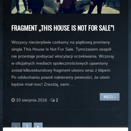
FRAGMENT „THIS HOUSE IS NOT FOR SALE”!
Wszyscy niecierpliwie czekamy na piątkową premierę
singla This House Is Not For Sale. Tymczasem zespół
nie przestaje podsycać ekscytacji oczekiwania. Wczoraj
w oficjalnych mediach społecznościowych ujawniony
został kilkusekundowy fragment utworu wraz z klipem.
Po odsłuchaniu powoli nabieramy pewności, że utwór
będzie miał moc! Zresztą, sami …
WIĘCEJ »
10 sierpnia 2016
2
1
2