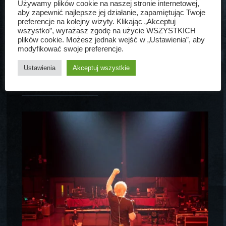
Używamy plików cookie na naszej stronie internetowej,
BRAK NOWYCH POSTÓW
aby zapewnić najlepsze jej działanie, zapamiętując Twoje
preferencje na kolejny wizyty. Klikając „Akceptuj
wszystko”, wyrażasz zgodę na użycie WSZYSTKICH
plików cookie. Możesz jednak wejść w „Ustawienia”, aby
modyfikować swoje preferencje.
Ustawienia
Akceptuj wszystkie
CO SŁYCHAĆ NA INSTA