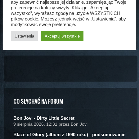
aby zapewnić najlepsze jej działanie, zapamiętując Twoje
Zapamiętaj mnie
preferencje na kolejny wizyty. Klikając „Akceptuj
wszystko”, wyrażasz zgodę na użycie WSZYSTKICH
plików cookie. Możesz jednak wejść w „Ustawienia”, aby
Nie pamiętasz hasła?
modyfikować swoje preferencje.
Zarejestruj się
Ustawienia
Akceptuj wszystkie
CO SŁYCHAĆ NA FORUM
Bon Jovi - Dirty Little Secret
9 sierpnia 2026, 12:31 przez Bon Jovi
Blaze of Glory (album z 1990 roku) - podsumowanie