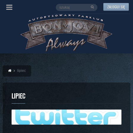
ZALOGUJ SIĘ
lipiec
LIPIEC