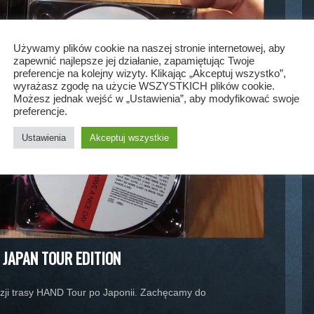
Używamy plików cookie na naszej stronie internetowej, aby
zapewnić najlepsze jej działanie, zapamiętując Twoje
preferencje na kolejny wizyty. Klikając „Akceptuj wszystko”,
wyrażasz zgodę na użycie WSZYSTKICH plików cookie.
Możesz jednak wejść w „Ustawienia”, aby modyfikować swoje
preferencje.
Ustawienia
Akceptuj wszystkie
 JAPAN TOUR EDITION
azji trasy HAND Tour po Japonii. Zachęcamy do
…