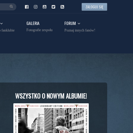
ZALOGUJ SIĘ
GALERIA
FORUM
Fotografie zespołu
 fanklubie
Poznaj innych fanów!
WSZYSTKO O NOWYM ALBUMIE!