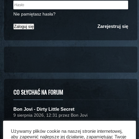
Nie pamiętasz hasła?
Zarejestruj się
CO SŁYCHAĆ NA FORUM
Bon Jovi - Dirty Little Secret
9 sierpnia 2026, 12:31 przez Bon Jovi
Blaze of Glory (album z 1990 roku) - podsumowanie
Używamy plików cookie na naszej stronie internetowej,
YouTube
aby zapewnić najlepsze jej działanie, zapamiętując Twoje
7 sierpnia 2026, 21:52 przez Bon Jovi