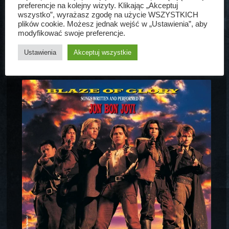
preferencje na kolejny wizyty. Klikając „Akceptuj
wszystko”, wyrażasz zgodę na użycie WSZYSTKICH
plików cookie. Możesz jednak wejść w „Ustawienia”, aby
modyfikować swoje preferencje.
CO SŁYCHAĆ NA INSTA
Ustawienia
Akceptuj wszystkie