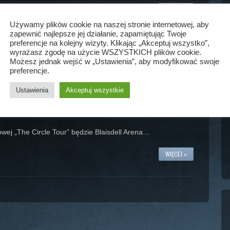
WIĘCEJ »
Używamy plików cookie na naszej stronie internetowej, aby
zapewnić najlepsze jej działanie, zapamiętując Twoje
preferencje na kolejny wizyty. Klikając „Akceptuj wszystko”,
wyrażasz zgodę na użycie WSZYSTKICH plików cookie.
Możesz jednak wejść w „Ustawienia”, aby modyfikować swoje
preferencje.
Ustawienia
Akceptuj wszystkie
owej „The Circle Tour” będzie Blaisdell Arena…
WIĘCEJ »