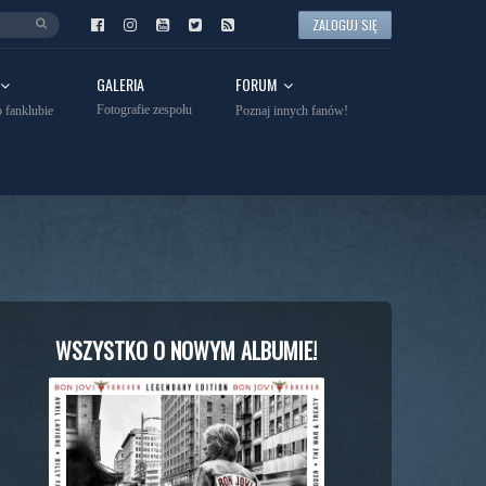
ZALOGUJ SIĘ
GALERIA
FORUM
Fotografie zespołu
 fanklubie
Poznaj innych fanów!
WSZYSTKO O NOWYM ALBUMIE!