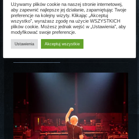
Używamy plików cookie na naszej stronie internetowej,
aby zapewnić najlepsze jej działanie, zapamiętując Twoje
BRAK NOWYCH POSTÓW
preferencje na kolejny wizyty. Klikając „Akceptuj
wszystko”, wyrażasz zgodę na użycie WSZYSTKICH
plików cookie. Możesz jednak wejść w „Ustawienia”, aby
modyfikować swoje preferencje.
Ustawienia
Akceptuj wszystkie
CO SŁYCHAĆ NA INSTA