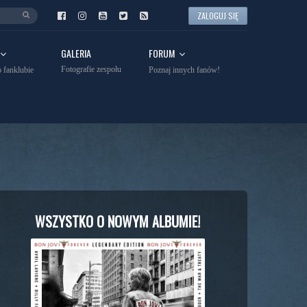
ZALOGUJ SIĘ
GALERIA
FORUM
Fotografie zespołu
 fanklubie
Poznaj innych fanów!
WSZYSTKO O NOWYM ALBUMIE!