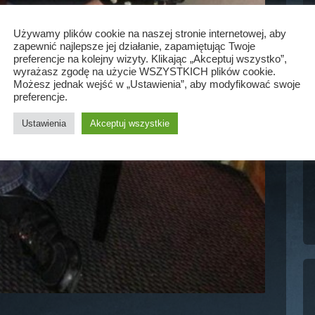
Używamy plików cookie na naszej stronie internetowej, aby
zapewnić najlepsze jej działanie, zapamiętując Twoje
preferencje na kolejny wizyty. Klikając „Akceptuj wszystko”,
wyrażasz zgodę na użycie WSZYSTKICH plików cookie.
Możesz jednak wejść w „Ustawienia”, aby modyfikować swoje
preferencje.
Ustawienia
Akceptuj wszystkie