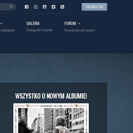
ZALOGUJ SIĘ
GALERIA
FORUM
Fotografie zespołu
 fanklubie
Poznaj innych fanów!
WSZYSTKO O NOWYM ALBUMIE!