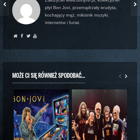
Założyciel www.bonjovi.pl, kolekcjoner
płyt Bon Jovi, przemądrzały erudyta,
kochający mąż, miłośnik muzyki,
internetów i furiat.
MOŻE CI SIĘ RÓWNIEŻ SPODOBAĆ...