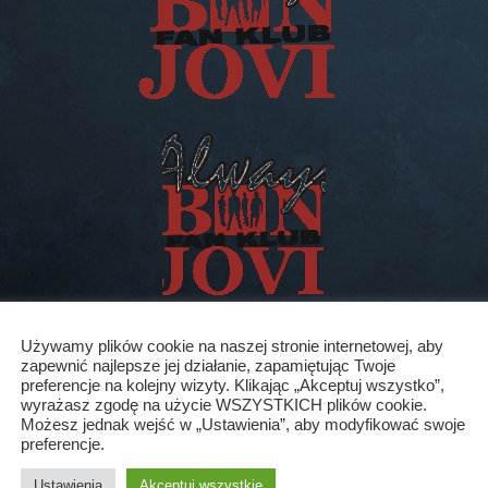
akcji. W naszej galerii utworzyliśmy specjalną kategorię do której
Używamy plików cookie na naszej stronie internetowej, aby
zapewnić najlepsze jej działanie, zapamiętując Twoje
preferencje na kolejny wizyty. Klikając „Akceptuj wszystko”,
ści
wyrażasz zgodę na użycie WSZYSTKICH plików cookie.
Możesz jednak wejść w „Ustawienia”, aby modyfikować swoje
preferencje.
Ustawienia
Akceptuj wszystkie