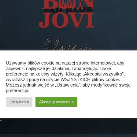
Używamy plików cookie na naszej stronie internetowej, aby
zapewnić najlepsze jej działanie, zapamiętując Twoje
preferencje na kolejny wizyty. Klikając „Akceptuj wszystko”,
wyrażasz zgodę na użycie WSZYSTKICH plików cookie.
Możesz jednak wejść w „Ustawienia”, aby modyfikować swoje
preferencje.
e dla WPLJ, że jest gotowy po zakończeniu trasy „Lost Highway To
agrywać kolejny album zespołu to znowu wejdą do studia odkładając
Ustawienia
Akceptuj wszystkie
ci