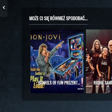
MOŻE CI SIĘ RÓWNIEŻ SPODOBAĆ...
BARRELS OF FUN PREZENTUJE MASZYNĘ DO PINBALLA Z MOTYWAMI BON JOVI