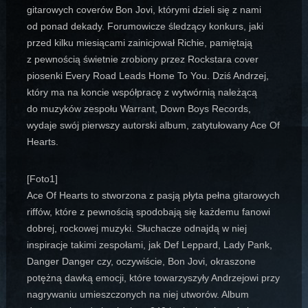
gitarowych coverów Bon Jovi, którymi dzieli się z nami
od ponad dekady. Forumowicze śledzący konkurs, jaki
przed kilku miesiącami zainicjował Richie, pamiętają
z pewnością świetnie zrobiony przez Rockstara cover
piosenki
Every Road Leads Home To You
. Dziś Andrzej,
który ma na koncie współpracę z wytwórnią należącą
do muzyków zespołu Warrant, Down Boys Records,
wydaje swój pierwszy autorski album, zatytułowany
Ace Of
Hearts
.
[Foto1]
Ace Of Hearts
to stworzona z pasją płyta pełna gitarowych
riffów, które z pewnością spodobają się każdemu fanowi
dobrej, rockowej muzyki. Słuchacze odnajdą w niej
inspiracje takimi zespołami, jak Def Leppard, Lady Pank,
Danger Danger czy, oczywiście, Bon Jovi, okraszone
potężną dawką emocji, które towarzyszyły Andrzejowi przy
nagrywaniu umieszczonych na niej utworów. Album