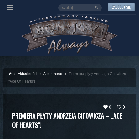
ZALOGUJ SIĘ
Aktualności
Aktualności
Premiera płyty Andrzeja Citowicza -
"Ace Of Hearts"!
0
0
PREMIERA PŁYTY ANDRZEJA CITOWICZA – „ACE
OF HEARTS”!