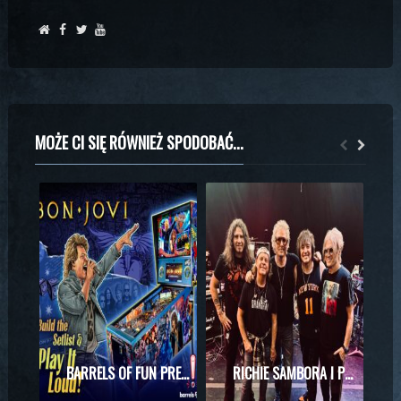
MOŻE CI SIĘ RÓWNIEŻ SPODOBAĆ...
BARRELS OF FUN PREZENTUJE MASZYNĘ DO PINBALLA Z MOTYWAMI BON JOVI
RICHIE SAMBORA I PHIL X RAZEM NA SCENIE! WYJĄTKOWE SPOTKANIE PODCZAS KONCERTU KINGS OF CHAOS