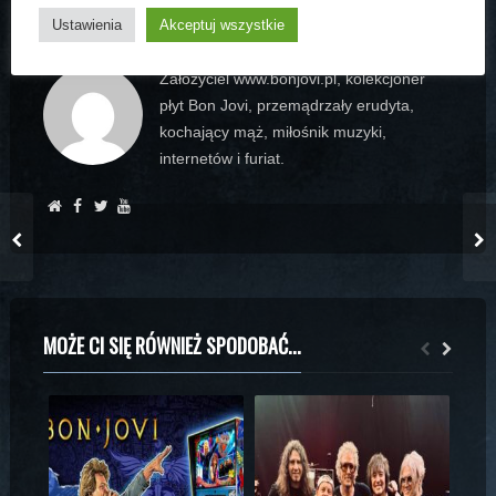
ARTUR BOGDAŃSKI
Ustawienia
Akceptuj wszystkie
Założyciel www.bonjovi.pl, kolekcjoner
płyt Bon Jovi, przemądrzały erudyta,
kochający mąż, miłośnik muzyki,
internetów i furiat.
MOŻE CI SIĘ RÓWNIEŻ SPODOBAĆ...