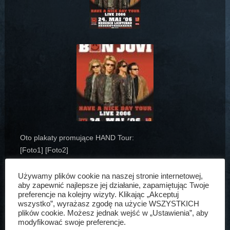
Oto plakaty promujące HAND Tour:
[Foto1] [Foto2]
Artur Bogdański
14 paź, 2005
Aktualności
Używamy plików cookie na naszej stronie internetowej,
aby zapewnić najlepsze jej działanie, zapamiętując Twoje
preferencje na kolejny wizyty. Klikając „Akceptuj
wszystko”, wyrażasz zgodę na użycie WSZYSTKICH
plików cookie. Możesz jednak wejść w „Ustawienia”, aby
modyfikować swoje preferencje.