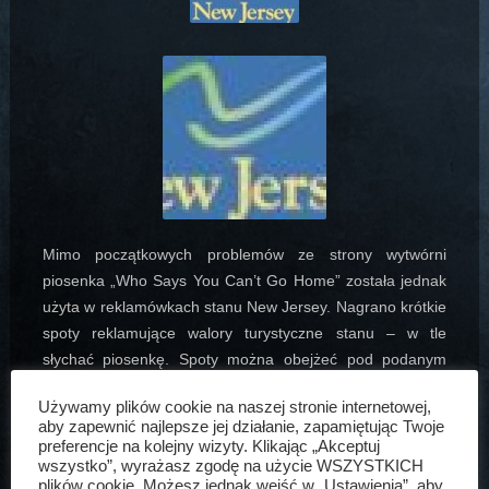
Mimo początkowych problemów ze strony wytwórni
piosenka „Who Says You Can’t Go Home” została jednak
użyta w reklamówkach stanu New Jersey. Nagrano krótkie
spoty reklamujące walory turystyczne stanu – w tle
słychać piosenkę. Spoty można obejżeć pod podanym
odnośniekiem.
Używamy plików cookie na naszej stronie internetowej,
aby zapewnić najlepsze jej działanie, zapamiętując Twoje
Artur Bogdański
10 kwi, 2006
Aktualności
preferencje na kolejny wizyty. Klikając „Akceptuj
wszystko”, wyrażasz zgodę na użycie WSZYSTKICH
plików cookie. Możesz jednak wejść w „Ustawienia”, aby