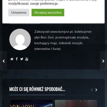
modyfikować swoje preferencje.
Ustawienia
Akceptuj wszystkie
ARTUR BOGDAŃSKI
Założyciel www.bonjovi.pl, kolekcjoner
płyt Bon Jovi, przemądrzały erudyta,
kochający mąż, miłośnik muzyki,
internetów i furiat.
MOŻE CI SIĘ RÓWNIEŻ SPODOBAĆ...