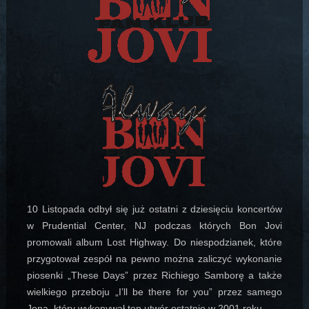
10 Listopada odbył się już ostatni z dziesięciu koncertów
w Prudential Center, NJ podczas których Bon Jovi
promowali album Lost Highway. Do niespodzianek, które
przygotował zespół na pewno można zaliczyć wykonanie
piosenki „These Days” przez Richiego Samborę a także
wielkiego przeboju „I’ll be there for you” przez samego
Jona, który wykonywał ten utwór ostatnio w 2001 roku.