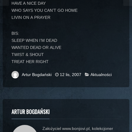
HAVE A NICE DAY
WHO SAYS YOU CAN’T GO HOME
LIVIN ON A PRAYER
BIS:
SLEEP WHEN I’M DEAD
WANTED DEAD OR ALIVE
TWIST & SHOUT
TREAT HER RIGHT
Artur Bogdański
12 lis, 2007
Aktualności
ARTUR BOGDAŃSKI
Założyciel www.bonjovi.pl, kolekcjoner