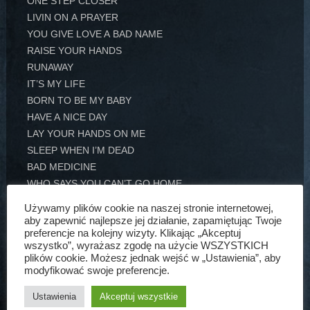
ONE STEP CLOSER
LIVIN ON A PRAYER
YOU GIVE LOVE A BAD NAME
RAISE YOUR HANDS
RUNAWAY
IT’S MY LIFE
BORN TO BE MY BABY
HAVE A NICE DAY
LAY YOUR HANDS ON ME
SLEEP WHEN I’M DEAD
BAD MEDICINE
WHO SAYS YOU CAN’T GO HOME
Używamy plików cookie na naszej stronie internetowej,
aby zapewnić najlepsze jej działanie, zapamiętując Twoje
ENCORE:
preferencje na kolejny wizyty. Klikając „Akceptuj
I’LL BE THERE FOR YOU
wszystko”, wyrażasz zgodę na użycie WSZYSTKICH
SATURDAY
plików cookie. Możesz jednak wejść w „Ustawienia”, aby
modyfikować swoje preferencje.
WANTED
FAITH
Ustawienia
Akceptuj wszystkie