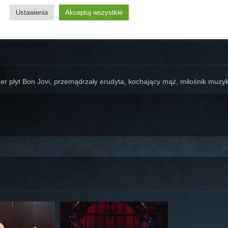
Ustawienia
Akceptuj wszystkie
er płyt Bon Jovi, przemądrzały erudyta, kochający mąż, miłośnik muzyki,