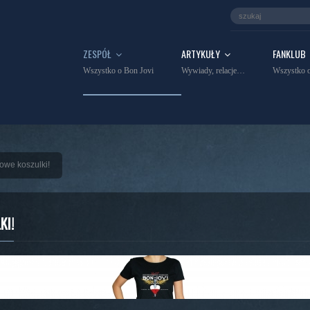
ZESPÓŁ
ARTYKUŁY
FANKLUB
Wszystko o Bon Jovi
Wywiady, relacje…
Wszystko o
owe koszulki!
KI!