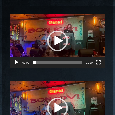
Odtwarzacz
video
00:00
01:20
Odtwarzacz
video