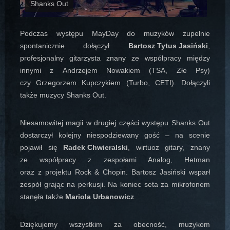
Shanks Out
Podczas występu MayDay do muzyków zupełnie
spontanicznie dołączył
Bartosz Tytus Jasiński
,
profesjonalny gitarzysta znany ze współpracy między
innymi z Andrzejem Nowakiem (TSA, Złe Psy)
czy Grzegorzem Kupczykiem (Turbo, CETI). Dołączyli
także muzycy Shanks Out.
Niesamowitej magii w drugiej części występu Shanks Out
dostarczył kolejny niespodziewany gość – na scenie
pojawił się
Radek Chwieralski
, wirtuoz gitary, znany
ze współpracy z zespołami Analog, Hetman
oraz z projektu Rock & Chopin. Bartosz Jasiński wsparł
zespół grając na perkusji. Na koniec seta za mikrofonem
stanęła także
Mariola Urbanowicz
.
Dziękujemy wszystkim za obecność, muzykom