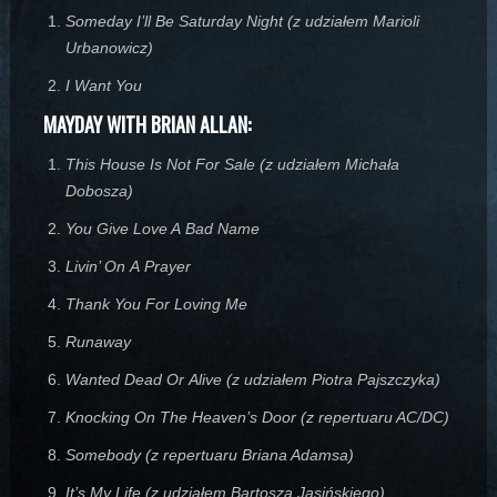
Someday I’ll Be Saturday Night (z udziałem Marioli
Urbanowicz)
I Want You
MAYDAY
WITH BRIAN ALLAN:
This House Is Not For Sale (z udziałem Michała
Dobosza)
You Give Love A Bad Name
Livin’ On A Prayer
Thank You For Loving Me
Runaway
Wanted Dead Or Alive (z udziałem Piotra Pajszczyka)
Knocking On The Heaven’s Door (z repertuaru AC/DC)
Somebody (z repertuaru Briana Adamsa)
It’s My Life (z udziałem Bartosza Jasińskiego)