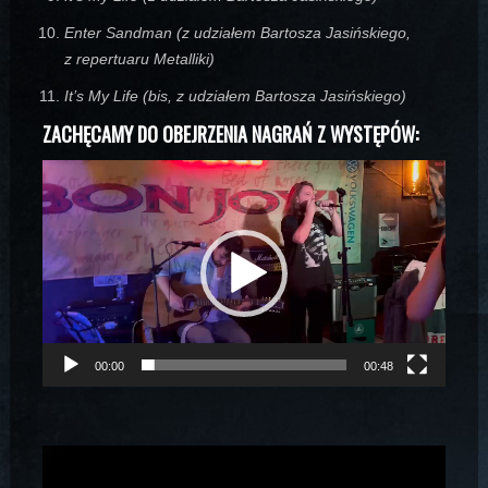
Enter Sandman (z udziałem Bartosza Jasińskiego,
z repertuaru Metalliki)
It’s My Life (bis, z udziałem Bartosza Jasińskiego)
ZACHĘCAMY DO OBEJRZENIA NAGRAŃ Z WYSTĘPÓW:
Odtwarzacz
video
00:00
00:48
Odtwarzacz
video