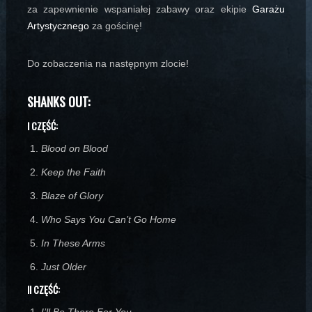
za zapewnienie wspaniałej zabawy oraz ekipie
Garażu
Artystycznego
za gościnę!
Do zobaczenia na następnym zlocie!
SHANKS OUT:
I CZĘŚĆ:
Blood on Blood
Keep the Faith
Blaze of Glory
Who Says You Can’t Go Home
In These Arms
Just Older
II CZĘŚĆ:
I’ll Be There For You