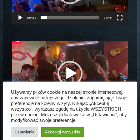
00:00
00:31
Odtwarzacz
video
Używamy plików cookie na naszej stronie internetowej,
aby zapewnić najlepsze jej działanie, zapamiętując Twoje
00:00
01:31
preferencje na kolejny wizyty. Klikając „Akceptuj
wszystko”, wyrażasz zgodę na użycie WSZYSTKICH
plików cookie. Możesz jednak wejść w „Ustawienia”, aby
modyfikować swoje preferencje.
Odtwarzacz
Ustawienia
Akceptuj wszystkie
video