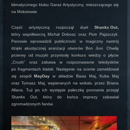
klimatycznego klubu Garaż Artystyczny, mieszczącego się
na Mokotowie.
Część artystyczną rozpoczął duet
Shanks Out,
który współtworzą Michał Dobosz oraz Piotr Pajszczyk.
Panowie wprowadzili publiczność w magiczny nastrój
dzięki akustycznej aranżacji utworów Bon Jovi. Chwilę
przerwy od muzyki przyniosły konkurs wiedzy o płycie
„Crush” oraz zabawa w rozpoznawanie teledysków
po fragmentach klatek. Następnie na scenie zameldował
się zespół
MayDay
w składzie Basia Maj, Kuba Maj
oraz Tomasz Maj, wspieranych na wokalu przez Briana
Allana. Tuż po ich występie pałeczkę ponownie przejął
Shanks Out, który do końca imprezy zabawiał
zgromadzonych fanów.