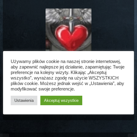
Używamy plików cookie na naszej stronie internetowej,
W ramach obchodów 30-lecia zespołu każdy album został
aby zapewnić najlepsze jej działanie, zapamiętując Twoje
zremasterowany przez Obiego specjalnie dla itunes. Jeżeli
preferencje na kolejny wizyty. Klikając „Akceptuj
wszystko”, wyrażasz zgodę na użycie WSZYSTKICH
ktoś jeszcze nie posiada całej dyskografii Bon Jovi
plików cookie. Możesz jednak wejść w „Ustawienia”, aby
to serdecznie zapraszamy do zapoznania się z wszystkimi
modyfikować swoje preferencje.
wydawnictwami zespołu. Zapewniamy, że warto 😉
Ustawienia
Akceptuj wszystkie
Adrian Bon Jovi
14 lis, 2014
Aktualności