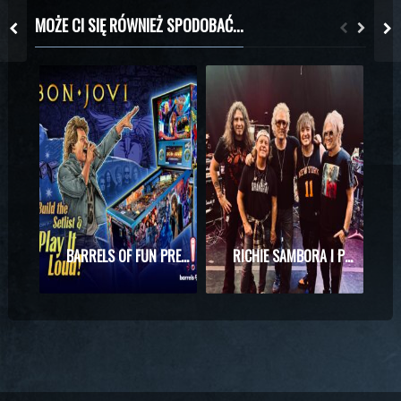
MOŻE CI SIĘ RÓWNIEŻ SPODOBAĆ...
BARRELS OF FUN PREZENTUJE MASZYNĘ DO PINBALLA Z MOTYWAMI BON JOVI
RICHIE SAMBORA I PHIL X RAZEM NA SCENIE! WYJĄTKOWE SPOTKANIE PODCZAS KONCERTU KINGS OF CHAOS