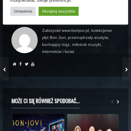
modyfikować swoje preferencje.
Ustawienia
Akceptuj wszystkie
ARTUR BOGDAŃSKI
Założyciel www.bonjovi.pl, kolekcjoner
płyt Bon Jovi, przemądrzały erudyta,
kochający mąż, miłośnik muzyki,
internetów i furiat.
MOŻE CI SIĘ RÓWNIEŻ SPODOBAĆ...