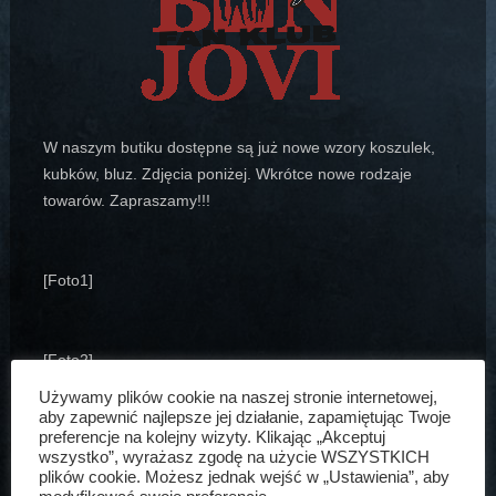
W naszym butiku dostępne są już nowe wzory koszulek,
kubków, bluz. Zdjęcia poniżej. Wkrótce nowe rodzaje
towarów. Zapraszamy!!!
[Foto1]
[Foto2]
Używamy plików cookie na naszej stronie internetowej,
Artur Bogdański
12 lis, 2004
Aktualności
aby zapewnić najlepsze jej działanie, zapamiętując Twoje
preferencje na kolejny wizyty. Klikając „Akceptuj
wszystko”, wyrażasz zgodę na użycie WSZYSTKICH
plików cookie. Możesz jednak wejść w „Ustawienia”, aby