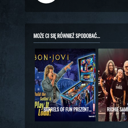
MOŻE CI SIĘ RÓWNIEŻ SPODOBAĆ...
BARRELS OF FUN PREZENTUJE MASZYNĘ DO PINBALLA Z MOTYWAMI BON JOVI