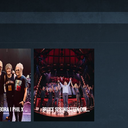
RICHIE SAMBORA I PHIL X RAZEM NA SCENIE! WYJĄTKOWE SPOTKANIE PODCZAS KONCERTU KINGS OF CHAOS
BRUCE SPRINGSTEEN DOŁĄCZYŁ DO BON JOVI PODCZAS WIELKIEGO FINAŁU REZYDENCJI W NOWYM JORKU!