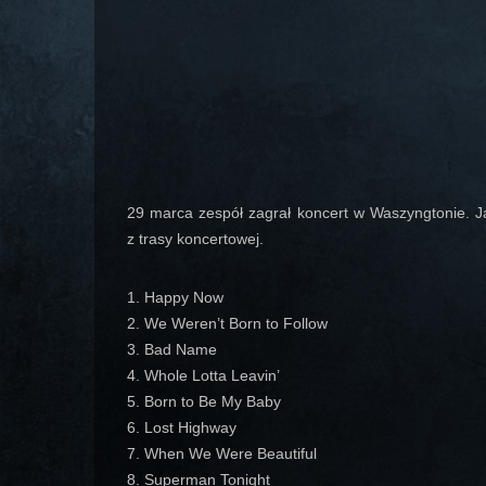
29 marca zespół zagrał koncert w Waszyngtonie. Jak
z trasy koncertowej
.
1. Happy Now
2. We Weren’t Born to Follow
3. Bad Name
4. Whole Lotta Leavin’
5. Born to Be My Baby
6. Lost Highway
7. When We Were Beautiful
8. Superman Tonight