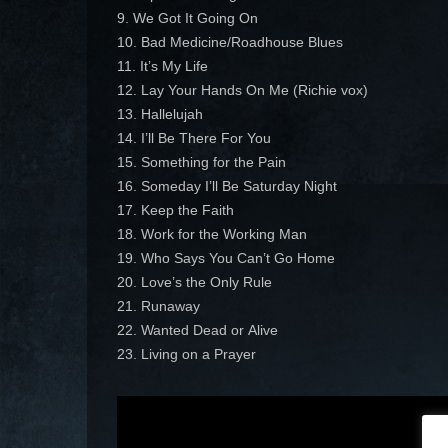
9. We Got It Going On
10. Bad Medicine/Roadhouse Blues
11. It’s My Life
12. Lay Your Hands On Me (Richie vox)
13. Hallelujah
14. I’ll Be There For You
15. Something for the Pain
16. Someday I’ll Be Saturday Night
17. Keep the Faith
18. Work for the Working Man
19. Who Says You Can’t Go Home
20. Love’s the Only Rule
21. Runaway
22. Wanted Dead or Alive
23. Living on a Prayer