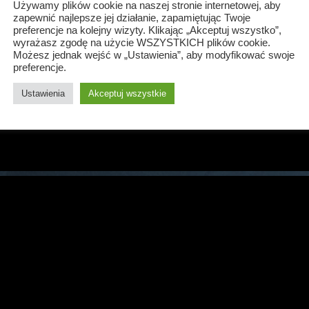
Używamy plików cookie na naszej stronie internetowej, aby
zapewnić najlepsze jej działanie, zapamiętując Twoje
preferencje na kolejny wizyty. Klikając „Akceptuj wszystko”,
wyrażasz zgodę na użycie WSZYSTKICH plików cookie.
Możesz jednak wejść w „Ustawienia”, aby modyfikować swoje
preferencje.
Ustawienia
Akceptuj wszystkie