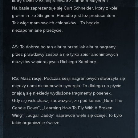
który również współpracował z Johnem Mayerem.
Na basie zaprezentuje się Curt Schneider, który z kolei
grał m.in. ze Stingiem. Ponadto jest też producentem.
Tak więc mam swoich chłopaków…To będzie
niezapomniane przeżycie.
AS: To dobrze bo ten album brzmi jak album nagrany
przez prawdziwy zespół a nie tylko zbiór anonimowych
muzyków wspierających Richiego Samborę.
RS: Masz rację. Podczas sesji nagraniowych stworzyła się
między nami niesamowita synergia. To dlatego na płycie
znajdą się niekiedy wydłużone fragmenty piosenek.
Gdy się wsłuchasz, zauważysz, że pod koniec „Burn The
Candle Down”, „Learning How To Fly With A Broken
Wing”, „Sugar Daddy” naprawdę wiele się dzieje. To było
takie organicznie świeże.