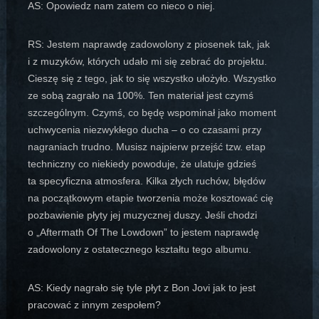
AS: Opowiedz nam zatem co nieco o niej.
RS: Jestem naprawdę zadowolony z piosenek tak, jak
i z muzyków, których udało mi się zebrać do projektu.
Cieszę się z tego, jak to się wszystko ułożyło. Wszystko
ze sobą zagrało na 100%. Ten materiał jest czymś
szczególnym. Czymś, co będę wspominał jako moment
uchwycenia niezwykłego ducha – o co czasami przy
nagraniach trudno. Musisz najpierw przejść tzw. etap
techniczny co niekiedy powoduje, że ulatuje gdzieś
ta specyficzna atmosfera. Kilka złych ruchów, błędów
na początkowym etapie tworzenia może kosztować cię
pozbawienie płyty jej muzycznej duszy. Jeśli chodzi
o „Aftermath Of The Lowdown” to jestem naprawdę
zadowolony z ostatecznego kształtu tego albumu.
AS: Kiedy nagrało się tyle płyt z Bon Jovi jak to jest
pracować z innym zespołem?