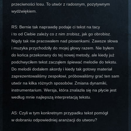
przeciwności losu. To utwór z radosnym, pozytywnym
wydźwiękiem.
RS: Bernie tak naprawdę podaje ci tekst na tacy
i to od Ciebie zależy co z nim zrobisz, jak go obrobisz.
Nigdy tak nie pracowałem nad piosenkami. Zawsze słowa
i muzyka przychodziły do mojej głowy razem. Nie byłem
do końca przekonany do tej nowej metody, ale kiedy już
podchwyciłem tekst zacząłem śpiewać melodie do tekstu.
Do melodii dodałem akordy i kiedy tak gotowy materiał
zaprezentowaliśmy zespołowi, próbowaliśmy grać ten sam
utwór na kilka różnych sposobów. Zmiana dynamiki,
instrumentarium. Wersja, która znalazła się na płycie jest
według mnie najlepszą interpretacją tekstu.
AS: Czyli w tym konkretnym przypadku tekst pomógł
w dobraniu odpowiedniej aranżacji do utworu?