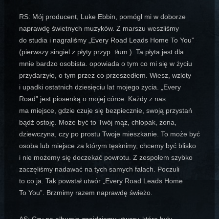
RS: Mój producent, Luke Ebbin, pomógł mi w doborze
naprawdę świetnych muzyków. Z marszu weszliśmy
do studia i nagraliśmy „Every Road Leads Home To You”
(pierwszy singiel z płyty przyp. tłum.). Ta płyta jest dla
mnie bardzo osobista. opowiada o tym co mi się w życiu
przydarzyło, o tym przez co przeszedłem. Wiesz, wzloty
i upadki ostatnich dziesięciu lat mojego życia. „Every
Road” jest piosenką o mojej córce. Każdy z nas
ma miejsce, gdzie czuje się bezpiecznie, swoją przystań
bądź ostoję. Może być to Twój mąż, chłopak, żona,
dziewczyna, czy po prostu Twoje mieszkanie. To może być
osoba lub miejsce za którym tęsknimy, chcemy być blisko
i nie możemy się doczekać powrotu. Z zespołem szybko
zaczęliśmy nadawać na tych samych falach. Poczuli
to co ja. Tak powstał utwór „Every Road Leads Home
To You”. Brzmimy razem naprawdę świeżo.
AS: Czy na albumie znajdziemy utwory, które były