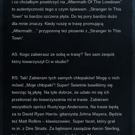
i co chciałbym powtórzyć na „Aftermath Of The Lowdown”
to autentyczność tego o czym śpiewam. „Stranger In This
Town” to bardzo szczera płyta. Do tej pory bardzo dużo
dla mnie znaczy. Kiedy ruszę w trasę promującą
„Aftermath…” przypomnę też piosenki z „Stranger In This
Town”.
AS: Kogo zabierasz ze sobą w trasę? Ten sam zespół,
który towarzyszył Ci w studio?
RS: Tak! Zabieram tych samych chłopaków! Mogę o nich
mówić „Moje chłopaki”! Super! Świetnie bawiliśmy się
tworząc tą płytę. Na tyle dobrze, że udało mi się ich
przekonać do towarzyszenia mi w trasie. Zabieram
wszystkich oprócz Rusty’ego Andersona. Na trasie będą
za to David Ryan Harris- gitarzysta Johna Mayera. Będzie
też Matt Rollins – klawiszowiec. Super facet, który grał
m.in. z Dire Straits. Za bębnami zasiądzie Aaron Sterling,