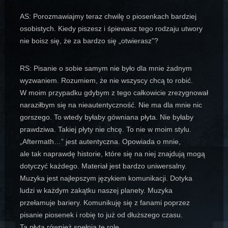
AS: Porozmawiajmy teraz chwilę o piosenkach bardziej
osobistych. Kiedy piszesz i śpiewasz tego rodzaju utwory
nie boisz się, że za bardzo się „otwierasz”?
RS: Pisanie o sobie samym nie było dla mnie żadnym
wyzwaniem. Rozumiem, że nie wszyscy chcą to robić.
W moim przypadku gdybym z tego całkowicie zrezygnował
naraziłbym się na nieautentyczność. Nie ma dla mnie nic
gorszego. To wtedy byłaby gówniana płyta. Nie byłaby
prawdziwa. Takiej płyty nie chcę. To nie w moim stylu.
„Aftermath…” jest autentyczna. Opowiada o mnie,
ale tak naprawdę historie, które się na niej znajdują mogą
dotyczyć każdego. Materiał jest bardzo uniwersalny.
Muzyka jest najlepszym językiem komunikacji. Dotyka
ludzi w każdym zakątku naszej planety. Muzyka
przełamuje bariery. Komunikuję się z fanami poprzez
pisanie piosenek i robię to już od dłuższego czasu.
Ta płyta również spełnia tę rolę.