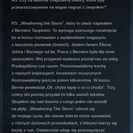
przearanżowywane na etapie nagrań z zespołem?
RS: „Weathering the Storm”, który to utwór napisałem
z Berniem Taupinem. To wymaga szerszego rozwinięcia
bo w końcu rozmawiam z wysłannikiem magazynu
o tworzeniu piosenek (śmiech). Jestem fanem Eltona
Johna i Berniego od lat. Praca z Berniem była dla mnie
zaszczytem. Mój przyjaciel wydawca poznał nas ze sobą.
Przekąsiliśmy coś razem. Porozmawialiśmy trochę
o naszych inspiracjach, korzeniach muzycznych.
Rozmawialiśmy jeszcze potem kilkukrotnie. W końcu
Bernie powiedział „Ok, chyba łapię o co ci chodzi”. Trzy,
cztery dni później przysłał mi kilka swoich tekstów.
Skupiłem się nad dwoma z czego jeden nie wszedł
na płytę. „Weathering The Storm” odnosi się
do mojego życia, ale równie dobrze może opowiadać
o różnych życiowych przeszkodach, z którymi mierzy się
każdy z nas. Ostatecznie udaje się przezwyciężyć