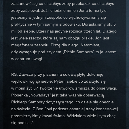
zastanowić się co chciałbyś żeby przekazał, co chciałbyś
żeby zaśpiewał. Jeśli chodzi o mnie i Jona to nie tyle
jesteśmy w jednym zespole, co wychowywaliśmy się
praktycznie w tym samym środowisku. Dorastaliśmy ok. 5
mil od siebie. Dzieli nas jedynie różnica trzech lat. Dlatego
jest wiele rzeczy, które są nam obojgu bliskie. Jon jest
megafonem zespołu. Piszę dla niego. Natomiast,
gdy występuję pod szyldem „Richie Sambora” to ja jestem
w centrum uwagi.
RS: Zawsze przy pisaniu na solową płytę dokonuję
wędrówki wgłąb siebie. Pytam siebie co zdarzyło się
w moim życiu? Tworzenie utworów zmusza do obserwacji.
Piosenka „Nowadays” jest taką właśnie obserwacją
Richiego Sambory dotyczącą tego, co dzieje się obecnie
na świecie. Z Bon Jovi podczas ostatniej trasy koncertowej
przemierzyliśmy kawał świata. Widziałem wiele i tym chcę
się podzielić.