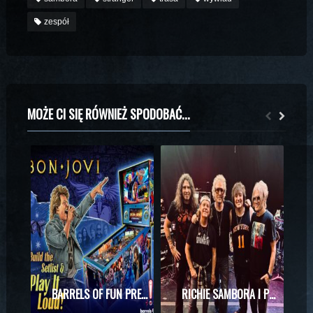
zespół
MOŻE CI SIĘ RÓWNIEŻ SPODOBAĆ...
BARRELS OF FUN PREZENTUJE MASZYNĘ DO PINBALLA Z MOTYWAMI BON JOVI
RICHIE SAMBORA I PHIL X RAZEM NA SCENIE! WYJĄTKOWE SPOTKANIE PODCZAS KONCERTU KINGS OF CHAOS