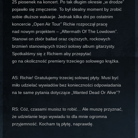
25 piosenek na koncert. Po tak długim okresie „w drodze”
pojawiło się zmęczenie. To był idealny moment by zrobić
sobie dłuższe wakacje. Jednak kilka dni po ostatnim
koncercie „Open Air Tour” Richie rozpoczął pracę
nad nowym projektem – „Aftermath Of The Lowdown”.
Stanowi on zbiór ballad oraz cięższych, rockowych
brzmień stanowiących trzeci solowy album gitarzysty.
Spotkaliśmy się z Richiem aby przepytać
go na okoliczność premiery trzeciego solowego krążka.
AS: Richie! Gratulujemy trzeciej solowej płyty. Musi być
miło udzielać wywiadów bez konieczności odpowiadania
na te same pytania dotyczące „Wanted Dead Or Alive”?
RS: Cóż, czasami musisz to robić… Ale muszę przyznać,
że udzielanie tego wywiadu to dla mnie ogromna
przyjemność. Kocham tą płytę, naprawdę.