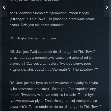
AS: Niedawno słuchałem tytułowego utworu z płyty
„Stranger In This Town”. Ta piosenka przetrwała próbę
czasu. Dziś jest tak samo aktualna.
RS: Dzięki. Kocham ten utwór.
AS: Jaki jest Twój stosunek do „Stranger In This Town”
teraz, patrząc z perspektywy czasu jaki upłynął od jej
premiery? Czy coś z atmosfery Twojego pierwszego
krążka chciałeś oddać na „Aftermath Of The Lowdown”?
RS: Jeśli już miałbym na coś wskazać to byłaby to chyba
tylko szczerość przekazu. „Stranger…” to zupełnie inny
album, Tworzony w innym miejscu i czasie. To nie była
typowo popowa płyta. Znalazło się na niej trochę bluesa,
jazzu, r’n’b. To, co udało mi się na „Stranger In This Town”