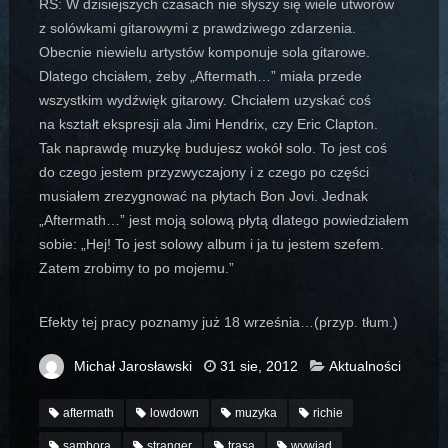
RS: W dzisiejszych czasach nie słyszy się wiele utworów
z solówkami gitarowymi z prawdziwego zdarzenia.
Obecnie niewielu artystów komponuje sola gitarowe.
Dlatego chciałem, żeby „Aftermath…” miała przede
wszystkim wydźwięk gitarowy. Chciałem uzyskać coś
na kształt ekspresji ala Jimi Hendrix, czy Eric Clapton.
Tak naprawdę muzykę budujesz wokół solo. To jest coś
do czego jestem przyzwyczajony i z czego po części
musiałem zrezygnować na płytach Bon Jovi. Jednak
„Aftermath…” jest moją solową płytą dlatego powiedziałem
sobie: „Hej! To jest solowy album i ja tu jestem szefem.
Zatem zrobimy to po mojemu.”
Efekty tej pracy poznamy już 18 września…(przyp. tłum.)
Michał Jarosławski
31 sie, 2012
Aktualności
aftermath
lowdown
muzyka
richie
sambora
stranger
trasa
wywiad