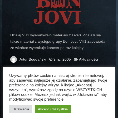
Dzisiaj VH1 wyemitowało materiały z Live8. Znalazł się
także materiał z występu grupy Bon Jovi. VH1 zapowiada,
że wkrótce wyemituje koncert po raz kolejny.
Artur Bogdański
9 lip, 2005
Aktualności
Używamy plików cookie na naszej stronie internetowej,
aby zapewnić najlepsze jej działanie, zapamiętując Twoje
preferencje na kolejny wizyty. Klikając „Akceptuj
wszystko”, wyrażasz zgodę na użycie WSZYSTKICH
ARTUR BOGDAŃSKI
plików cookie. Możesz jednak wejść w „Ustawienia”, aby
modyfikować swoje preferencje.
Założyciel www.bonjovi.pl, kolekcjoner
Ustawienia
Akceptuj wszystkie
płyt Bon Jovi, przemądrzały erudyta,